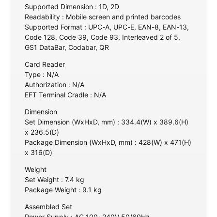
Supported Dimension : 1D, 2D
Readability : Mobile screen and printed barcodes
Supported Format : UPC-A, UPC-E, EAN-8, EAN-13,
Code 128, Code 39, Code 93, Interleaved 2 of 5,
GS1 DataBar, Codabar, QR
Card Reader
Type : N/A
Authorization : N/A
EFT Terminal Cradle : N/A
Dimension
Set Dimension (WxHxD, mm) : 334.4(W) x 389.6(H)
x 236.5(D)
Package Dimension (WxHxD, mm) : 428(W) x 471(H)
x 316(D)
Weight
Set Weight : 7.4 kg
Package Weight : 9.1 kg
Assembled Set
Power Supply : AC 100~240V 50/60Hz