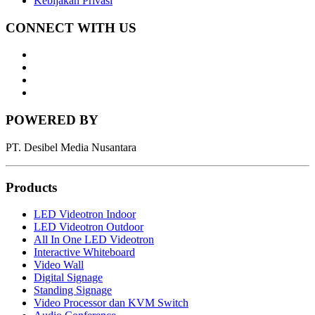
Kebijakan Privasi
CONNECT WITH US
Whatsapp
LinkedIn
News
Letter
Instagram
POWERED BY
PT. Desibel Media Nusantara
Products
LED Videotron Indoor
LED Videotron Outdoor
All In One LED Videotron
Interactive Whiteboard
Video Wall
Digital Signage
Standing Signage
Video Processor dan KVM Switch