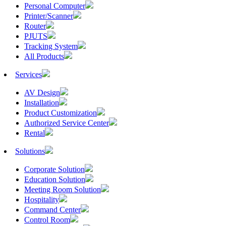
Personal Computer
Printer/Scanner
Router
PJUTS
Tracking System
All Products
Services
AV Design
Installation
Product Customization
Authorized Service Center
Rental
Solutions
Corporate Solution
Education Solution
Meeting Room Solution
Hospitality
Command Center
Control Room