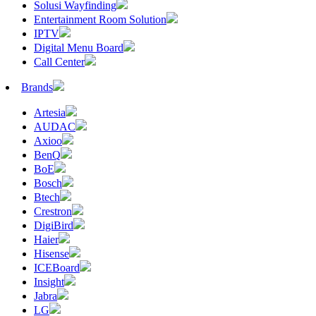
Solusi Wayfinding
Entertainment Room Solution
IPTV
Digital Menu Board
Call Center
Brands
Artesia
AUDAC
Axioo
BenQ
BoE
Bosch
Btech
Crestron
DigiBird
Haier
Hisense
ICEBoard
Insight
Jabra
LG