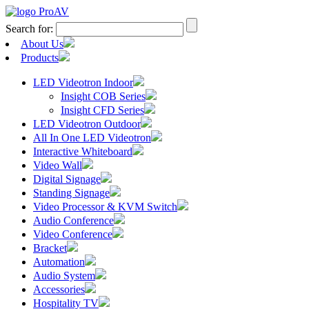
Search for:
About Us
Products
LED Videotron Indoor
Insight COB Series
Insight CFD Series
LED Videotron Outdoor
All In One LED Videotron
Interactive Whiteboard
Video Wall
Digital Signage
Standing Signage
Video Processor & KVM Switch
Audio Conference
Video Conference
Bracket
Automation
Audio System
Accessories
Hospitality TV