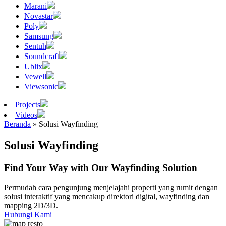
Marani
Novastar
Poly
Samsung
Sentuh
Soundcraft
Ublix
Vewell
Viewsonic
Projects
Videos
Beranda
»
Solusi Wayfinding
Solusi Wayfinding
Find Your Way with Our Wayfinding Solution
Permudah cara pengunjung menjelajahi properti yang rumit dengan
solusi interaktif yang mencakup direktori digital, wayfinding dan
mapping 2D/3D.
Hubungi Kami