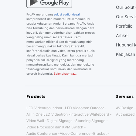
Our Solut
ProAV merancang
solusi audio visual
Our Servi
komprehensif dan modern untuk memenuhi
segala kebutuhan Anda. Bersama ProAV, Anda
Portfolio
bisa terhubung dan berkolaborasi dengan cara
inovatif, dan menyederhanakan bahkan proses
Artikel
yang paling rumit secara teknis. Kami
menawarkan efisiensi dan dampak yang lebih
Hubungi 
besar menggunakan teknologi interaktif,
konferensi audio dan video, serta produk audio
Kebijakan 
visual berkualitas tinggi. Kami bangga menjadi
penyedia solusi digital yang merancang,
mengintegrasikan, mengelola, dan mendukung
teknologi visual, komunikasi dan kolaborasi di
seluruh Indonesia.
Selengkapnya…
Products
Services
LED Videotron Indoor
LED Videotron Outdoor
AV Design
All In One LED Videotron
Interactive Whiteboard
Authorized 
Video Wall
Digital Signage
Standing Signage
Video Processor dan KVM Switch
Audio Conference
Video Conference
Bracket