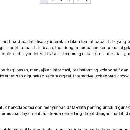
 smart board adalah display interaktif dalam format papan tulis yan
ungsi seperti papan tulis biasa, tapi dengan tambahan komponen digital
ilkan di layar. Interaktivitas ini memungkinkan presenter atau guru
tuk berbagi pesan, menyajikan informasi, brainstorming kolaboratif
internet dan digunakan secara digital. Interactive whiteboard cocok
k untuk berkolaborasi dan menyimpan data-data penting untuk digu
ui permukaan layar sentuh. Ide-ide cemerlang dapat dengan mudah d
seluler seperti laptop, tablet, dan smartphone. Anda dapat mengh