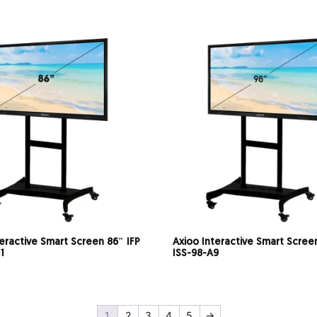
teractive Smart Screen 86″ IFP
Axioo Interactive Smart Scree
1
ISS-98-A9
1
2
3
4
5
→