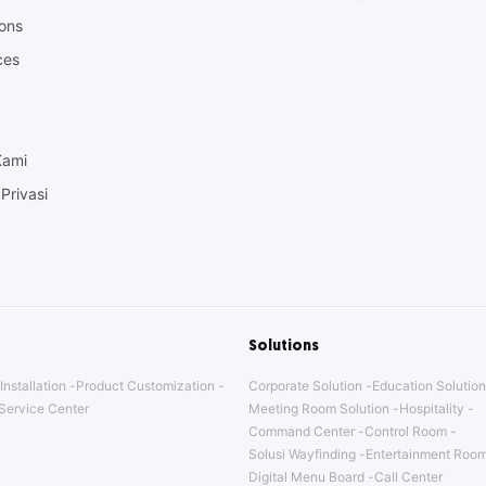
Letter
ions
ces
Kami
Privasi
Solutions
Installation
Product Customization
Corporate Solution
Education Solution
Service Center
Meeting Room Solution
Hospitality
Command Center
Control Room
Solusi Wayfinding
Entertainment Room
Digital Menu Board
Call Center