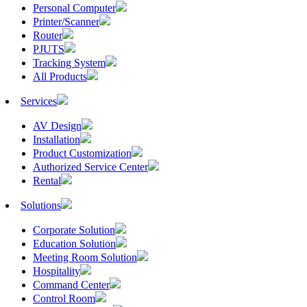
Personal Computer
Printer/Scanner
Router
PJUTS
Tracking System
All Products
Services
AV Design
Installation
Product Customization
Authorized Service Center
Rental
Solutions
Corporate Solution
Education Solution
Meeting Room Solution
Hospitality
Command Center
Control Room