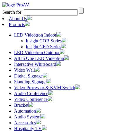
Search for:
About Us
Products
LED Videotron Indoor
Insight COB Series
Insight CFD Series
LED Videotron Outdoor
All In One LED Videotron
Interactive Whiteboard
Video Wall
Digital Signage
Standing Signage
Video Processor & KVM Switch
Audio Conference
Video Conference
Bracket
Automation
Audio System
Accessories
Hospitality TV