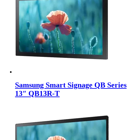
Samsung Smart Signage QB Series
13″ QB13R-T