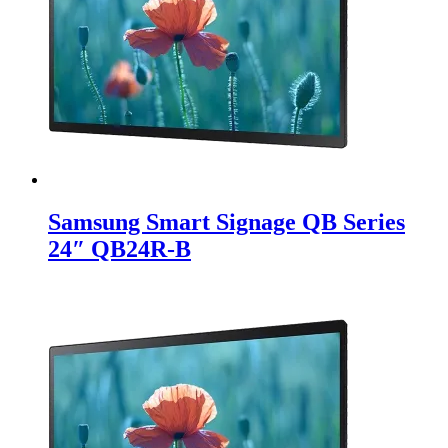
Samsung Smart Signage QB Series
24″ QB24R-B