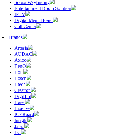
Solusi Wayfinding
Entertainment Room Solution
IPTV
Digital Menu Board
Call Center
Brands
Artesia
AUDAC
Axioo
BenQ
BoE
Bosch
Btech
Crestron
DigiBird
Haier
Hisense
ICEBoard
Insight
Jabra
LG