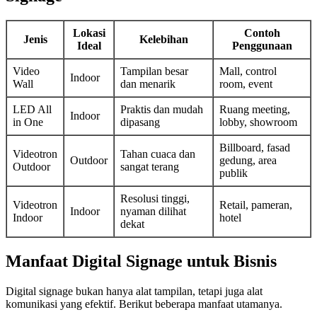
Lokasi
Contoh
Jenis
Kelebihan
Ideal
Penggunaan
Video
Tampilan besar
Mall, control
Indoor
Wall
dan menarik
room, event
LED All
Praktis dan mudah
Ruang meeting,
Indoor
in One
dipasang
lobby, showroom
Billboard, fasad
Videotron
Tahan cuaca dan
Outdoor
gedung, area
Outdoor
sangat terang
publik
Resolusi tinggi,
Videotron
Retail, pameran,
Indoor
nyaman dilihat
Indoor
hotel
dekat
Manfaat Digital Signage untuk Bisnis
Digital signage bukan hanya alat tampilan, tetapi juga alat
komunikasi yang efektif. Berikut beberapa manfaat utamanya.