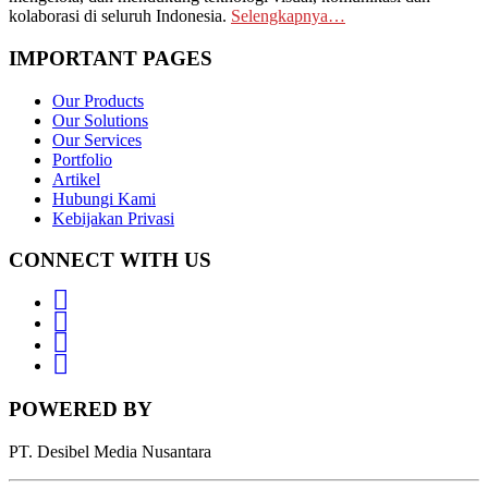
kolaborasi di seluruh Indonesia.
Selengkapnya…
IMPORTANT PAGES
Our Products
Our Solutions
Our Services
Portfolio
Artikel
Hubungi Kami
Kebijakan Privasi
CONNECT WITH US
Whatsapp
LinkedIn
News
Letter
Instagram
POWERED BY
PT. Desibel Media Nusantara