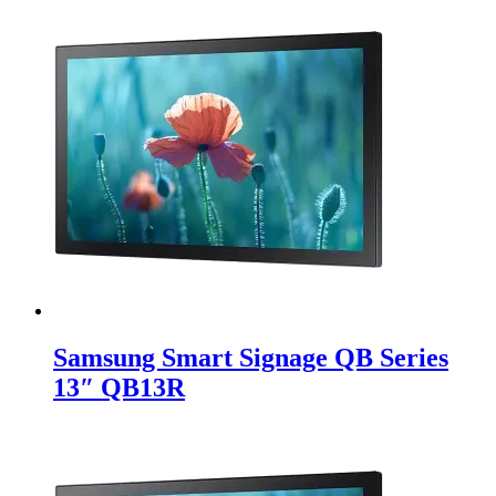
Samsung Smart Signage QB Series
13″ QB13R