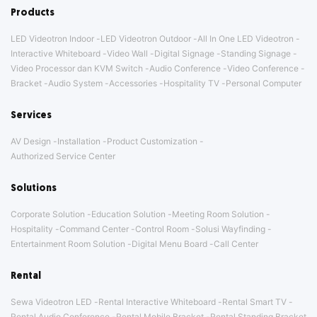
Products
LED Videotron Indoor
LED Videotron Outdoor
All In One LED Videotron
Interactive Whiteboard
Video Wall
Digital Signage
Standing Signage
Video Processor dan KVM Switch
Audio Conference
Video Conference
Bracket
Audio System
Accessories
Hospitality TV
Personal Computer
Services
AV Design
Installation
Product Customization
Authorized Service Center
Solutions
Corporate Solution
Education Solution
Meeting Room Solution
Hospitality
Command Center
Control Room
Solusi Wayfinding
Entertainment Room Solution
Digital Menu Board
Call Center
Rental
Sewa Videotron LED
Rental Interactive Whiteboard
Rental Smart TV
Rental Audio Conference
Rental Mobile Bracket
Rental Standing Bracket