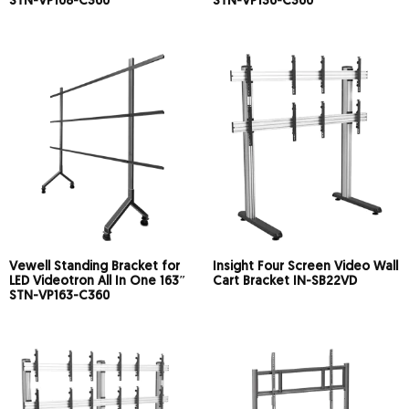
STN-VP108-C360
STN-VP136-C360
Vewell Standing Bracket for
Insight Four Screen Video Wall
LED Videotron All In One 163″
Cart Bracket IN-SB22VD
STN-VP163-C360