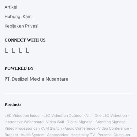
Artikel
Hubungi Kami
Kebijakan Privasi
CONNECT WITH US
Whatsapp
LinkedIn
News
Instagram
Letter
POWERED BY
PT. Desibel Media Nusantara
Products
LED Videotron Indoor
LED Videotron Outdoor
All In One LED Videotron
Interactive Whiteboard
Video Wall
Digital Signage
Standing Signage
Video Processor dan KVM Switch
Audio Conference
Video Conference
Bracket
Audio System
Accessories
Hospitality TV
Personal Computer