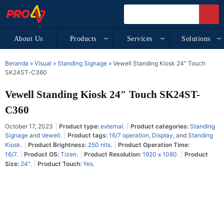
About Us
Products
Services
Solutions
Beranda
»
Visual
»
Standing Signage
»
Vewell Standing Kiosk 24″ Touch
SK24ST-C360
Vewell Standing Kiosk 24″ Touch SK24ST-
C360
October 17, 2023
Product type:
external
.
Product categories:
Standing
Signage
and
Vewell
.
Product tags:
16/7 operation
,
Display
, and
Standing
Kiosk
.
Product Brightness:
250 nits
.
Product Operation Time:
16/7
.
Product OS:
Tizen
.
Product Resolution:
1920 x 1080
.
Product
Size:
24"
.
Product Touch:
Yes
.