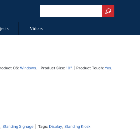
jects
Videos
roduct OS:
Windows
.
Product Size:
10"
.
Product Touch:
Yes
.
t
,
Standing Signage
Tags:
Display
,
Standing Kiosk