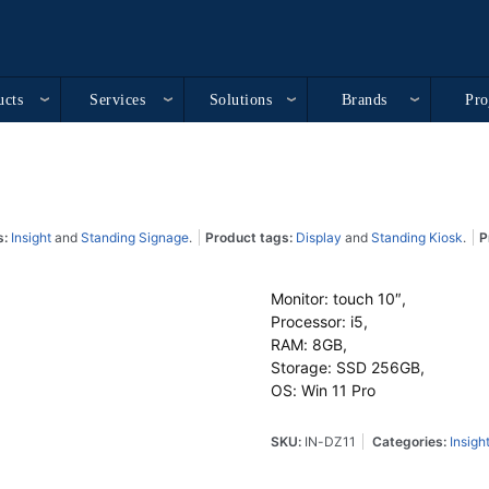
ucts
Services
Solutions
Brands
Pro
s:
Insight
and
Standing Signage
.
Product tags:
Display
and
Standing Kiosk
.
P
Monitor: touch 10″,
Processor: i5,
RAM: 8GB,
Storage: SSD 256GB,
OS: Win 11 Pro
SKU:
IN-DZ11
Categories:
Insigh