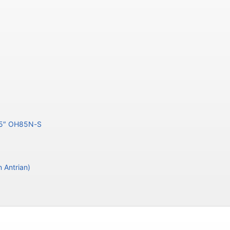
85″ OH85N-S
 Antrian)