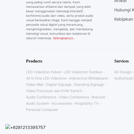
Artikel
yang paling rumit secara teknis. Kami
menawarkan efisiensi dan dampak yang lebih
Hubungi 
besar menggunakan teknologi interaktif,
konferensi audio dan video, serta produk audio
Kebijakan 
visual berkualitas tinggi. Kami bangga menjadi
penyedia solusi digital yang merancang,
mengintegrasikan, mengelola, dan mendukung
teknologi visual, komunikasi dan kolaborasi di
seluruh Indonesia.
Selengkapnya…
Products
Services
LED Videotron Indoor
LED Videotron Outdoor
AV Design
All In One LED Videotron
Interactive Whiteboard
Authorized 
Video Wall
Digital Signage
Standing Signage
Video Processor dan KVM Switch
Audio Conference
Video Conference
Bracket
Audio System
Accessories
Hospitality TV
Personal Computer