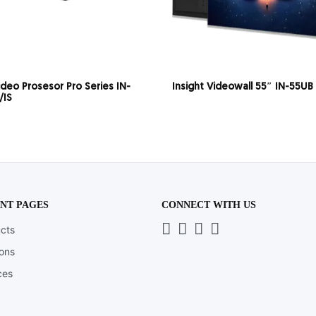
ideo Prosesor Pro Series IN-
Insight Videowall 55″ IN-55UB
/IS
NT PAGES
CONNECT WITH US
Whatsapp
LinkedIn
News
Instagram
cts
Letter
ions
ces