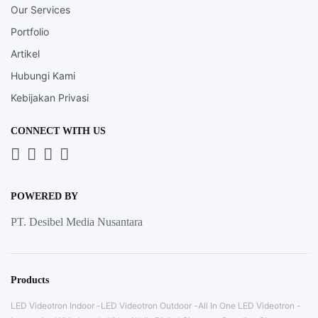
Our Services
Portfolio
Artikel
Hubungi Kami
Kebijakan Privasi
CONNECT WITH US
Whatsapp
LinkedIn
News
Instagram
Letter
POWERED BY
PT. Desibel Media Nusantara
Products
LED Videotron Indoor
LED Videotron Outdoor
All In One LED Videotron