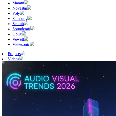
Marani
Novastar
Poly
Samsung
Sentuh
Soundcraft
Ublix
Vewell
Viewsonic
Projects
Videos