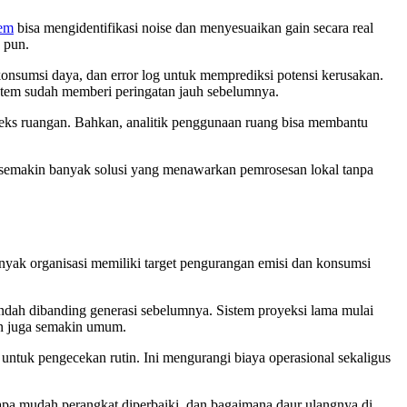
tem
bisa mengidentifikasi noise dan menyesuaikan gain secara real
 pun.
konsumsi daya, dan error log untuk memprediksi potensi kerusakan.
istem sudah memberi peringatan jauh sebelumnya.
teks ruangan. Bahkan, analitik penggunaan ruang bisa membantu
26, semakin banyak solusi yang menawarkan pemrosesan lokal tanpa
anyak organisasi memiliki target pengurangan emisi dan konsumsi
ndah dibanding generasi sebelumnya. Sistem proyeksi lama mulai
an juga semakin umum.
untuk pengecekan rutin. Ini mengurangi biaya operasional sekaligus
apa mudah perangkat diperbaiki, dan bagaimana daur ulangnya di