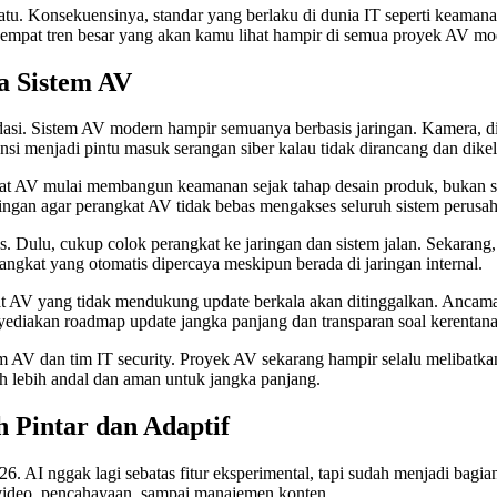
u. Konsekuensinya, standar yang berlaku di dunia IT seperti keamanan
a empat tren besar yang akan kamu lihat hampir di semua proyek AV mo
a Sistem AV
si. Sistem AV modern hampir semuanya berbasis jaringan. Kamera, dis
nsi menjadi pintu masuk serangan siber kalau tidak dirancang dan dike
kat AV mulai membangun keamanan sejak tahap desain produk, bukan se
aringan agar perangkat AV tidak bebas mengakses seluruh sistem perusa
s. Dulu, cukup colok perangkat ke jaringan dan sistem jalan. Sekarang, s
angkat yang otomatis dipercaya meskipun berada di jaringan internal.
t AV yang tidak mendukung update berkala akan ditinggalkan. Ancaman 
yediakan roadmap update jangka panjang dan transparan soal kerentan
im AV dan tim IT security. Proyek AV sekarang hampir selalu melibatkan
h lebih andal dan aman untuk jangka panjang.
 Pintar dan Adaptif
. AI nggak lagi sebatas fitur eksperimental, tapi sudah menjadi bagia
 video, pencahayaan, sampai manajemen konten.