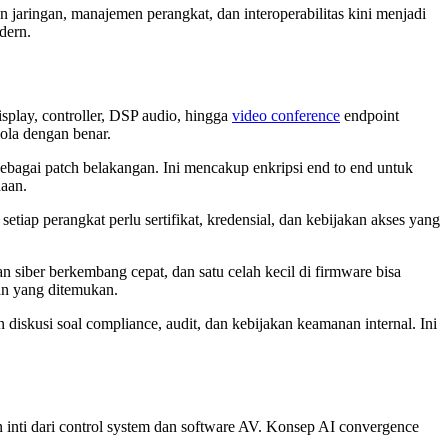
 jaringan, manajemen perangkat, dan interoperabilitas kini menjadi
dern.
play, controller, DSP audio, hingga
video conference
endpoint
lola dengan benar.
bagai patch belakangan. Ini mencakup enkripsi end to end untuk
haan.
etiap perangkat perlu sertifikat, kredensial, dan kebijakan akses yang
siber berkembang cepat, dan satu celah kecil di firmware bisa
an yang ditemukan.
 diskusi soal compliance, audit, dan kebijakan keamanan internal. Ini
n inti dari control system dan software AV. Konsep AI convergence