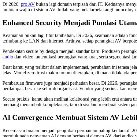
Di 2026,
pro AV
bukan lagi domain terpisah dari IT. Keduanya menyat
tuntutan wajib di sistem AV. Inilah yang melatarbelakangi munculny
Enhanced Security Menjadi Pondasi Utam
Keamanan bukan lagi fitur tambahan. Di 2026, keamanan adalah fonda
terhubung ke LAN dan internet. Artinya, setiap perangkat AV berpote
Pendekatan secure by design menjadi standar baru. Produsen perang
audio
dan video, autentikasi perangkat yang kuat, serta segmentasi j
Buat kamu yang terlibat dalam implementasi, perubahan ini terasa jela
jelas. Model zero trust makin umum diterapkan, di mana tidak ada per
Pembaruan firmware juga menjadi perhatian besar. Di 2026, perangka
berdampak besar ke seluruh organisasi. Vendor yang serius akan men
Secara praktis, kamu akan melihat kolaborasi yang lebih erat antara t
memang menambah kompleksitas, tapi di sisi lain membuat sistem jau
AI Convergence Membuat Sistem AV Lebih
Kecerdasan buatan menjadi pengubah permainan paling kentara di 2026
merujuk pada penyatuan AI dengan berbagai elemen AV, dari audio,