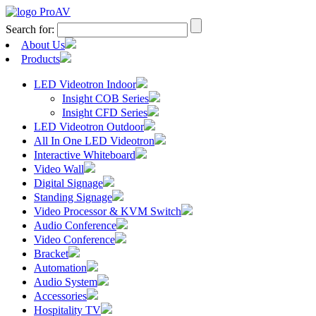
Search for:
About Us
Products
LED Videotron Indoor
Insight COB Series
Insight CFD Series
LED Videotron Outdoor
All In One LED Videotron
Interactive Whiteboard
Video Wall
Digital Signage
Standing Signage
Video Processor & KVM Switch
Audio Conference
Video Conference
Bracket
Automation
Audio System
Accessories
Hospitality TV