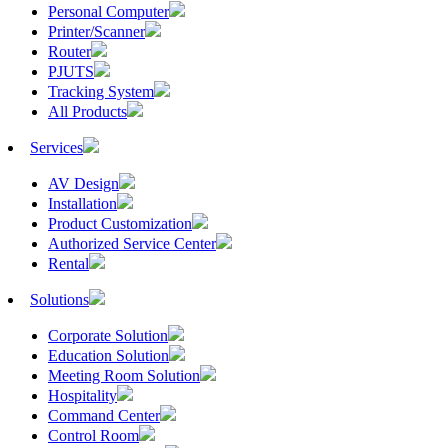
Personal Computer
Printer/Scanner
Router
PJUTS
Tracking System
All Products
Services
AV Design
Installation
Product Customization
Authorized Service Center
Rental
Solutions
Corporate Solution
Education Solution
Meeting Room Solution
Hospitality
Command Center
Control Room