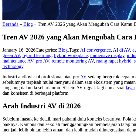
Beranda
»
Blog
»
Tren AV 2026 yang Akan Mengubah Cara Kamu Be
Tren AV 2026 yang Akan Mengubah Cara 
January 16, 2026
Categories:
Blog
.
Tags:
AI convergence
,
AI di AV
,
a
green AV
,
hybrid learning
,
hybrid workplace
,
immersive display
,
indu
maintenance AV
,
pro AV
,
remote monitoring AV
,
ruang rapat hybrid
,
s
technology
.
Industri audiovisual profesional atau pro
AV
sedang bergerak cepat men
sebelumnya terpisah mulai menyatu dalam satu ekosistem yang matang.
langsung dalam keseharianmu. Sistem AV nggak lagi cuma soal
layar
dan konsisten di berbagai platform.
Arah Industri AV di 2026
Sebelum masuk ke detail, mari pahami dulu konteks besarnya. Pola ke
baiknya. Kampus dan sekolah menggabungkan pembelajaran tatap muka
menjadi lebih pintar, lebih aman, dan lebih mudah diintegrasikan deng