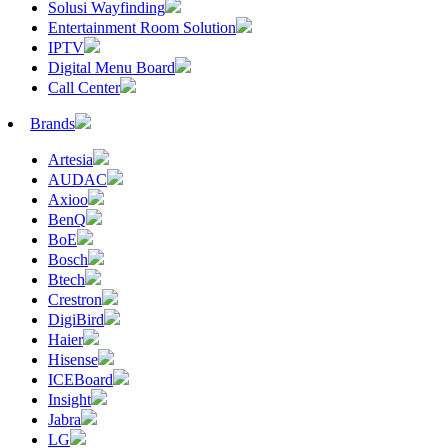
Solusi Wayfinding
Entertainment Room Solution
IPTV
Digital Menu Board
Call Center
Brands
Artesia
AUDAC
Axioo
BenQ
BoE
Bosch
Btech
Crestron
DigiBird
Haier
Hisense
ICEBoard
Insight
Jabra
LG