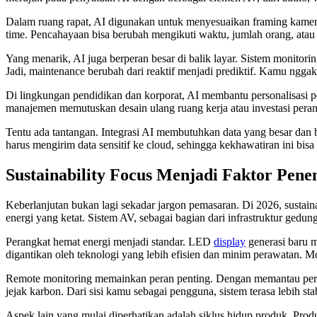
Dalam ruang rapat, AI digunakan untuk menyesuaikan framing kamera
time. Pencahayaan bisa berubah mengikuti waktu, jumlah orang, atau 
Yang menarik, AI juga berperan besar di balik layar. Sistem monitor
Jadi, maintenance berubah dari reaktif menjadi prediktif. Kamu ngga
Di lingkungan pendidikan dan korporat, AI membantu personalisasi p
manajemen memutuskan desain ulang ruang kerja atau investasi peran
Tentu ada tantangan. Integrasi AI membutuhkan data yang besar dan b
harus mengirim data sensitif ke cloud, sehingga kekhawatiran ini bisa 
Sustainability Focus Menjadi Faktor Pen
Keberlanjutan bukan lagi sekadar jargon pemasaran. Di 2026, sustain
energi yang ketat. Sistem AV, sebagai bagian dari infrastruktur gedung
Perangkat hemat energi menjadi standar. LED
display
generasi baru m
digantikan oleh teknologi yang lebih efisien dan minim perawatan.
Remote monitoring memainkan peran penting. Dengan memantau perangka
jejak karbon. Dari sisi kamu sebagai pengguna, sistem terasa lebih s
Aspek lain yang mulai diperhatikan adalah siklus hidup produk. Pro