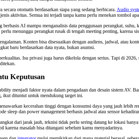
 secara otomatis berdasarkan siapa yang sedang berbicara.
Audio sys
jenis aktivitas. Semua ini terjadi tanpa kamu perlu menekan tombol apa
ing berbasis AI mampu menganalisis data penggunaan perangkat, suhu, 
k perlu menunggu perangkat rusak di tengah meeting penting, karena s
engalaman. Konten bisa disesuaikan dengan audiens, jadwal, atau kon
gkat baru berdasarkan data nyata, bukan asumsi.
erkualitas. Isu privasi juga harus dikelola dengan serius. Tapi di 20
ditekan.
entu Keputusan
ability menjadi faktor nyata dalam pengadaan dan desain sistem AV. B
, ikut dituntut untuk mendukung target ini.
enawarkan kecerahan tinggi dengan konsumsi daya yang jauh lebih re
 Mode sleep dan power management berbasis jadwal atau sensor kehadir
t dari jarak jauh, teknisi tidak perlu sering datang ke lokasi hanya 
tabil karena masalah bisa ditangani sebelum kamu menyadarinya.
dusen dan
integrator
mulai memikirkan dari mana material berasal, seber