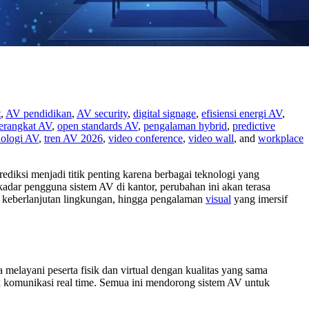
t
,
AV pendidikan
,
AV security
,
digital signage
,
efisiensi energi AV
,
erangkat AV
,
open standards AV
,
pengalaman hybrid
,
predictive
nologi AV
,
tren AV 2026
,
video conference
,
video wall
, and
workplace
ediksi menjadi titik penting karena berbagai teknologi yang
adar pengguna sistem AV di kantor, perubahan ini akan terasa
, keberlanjutan lingkungan, hingga pengalaman
visual
yang imersif
 melayani peserta fisik dan virtual dengan kualitas yang sama
 komunikasi real time. Semua ini mendorong sistem AV untuk