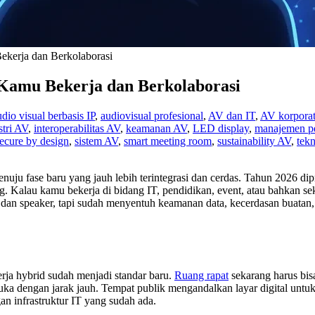
kerja dan Berkolaborasi
Kamu Bekerja dan Berkolaborasi
udio visual berbasis IP
,
audiovisual profesional
,
AV dan IT
,
AV korpora
stri AV
,
interoperabilitas AV
,
keamanan AV
,
LED display
,
manajemen p
ecure by design
,
sistem AV
,
smart meeting room
,
sustainability AV
,
tek
uju fase baru yang jauh lebih terintegrasi dan cerdas. Tahun 2026 dipr
 Kalau kamu bekerja di bidang IT, pendidikan, event, atau bahkan sek
dan speaker, tapi sudah menyentuh keamanan data, kecerdasan buatan
rja hybrid sudah menjadi standar baru.
Ruang rapat
sekarang harus bisa
 dengan jarak jauh. Tempat publik mengandalkan layar digital untuk
an infrastruktur IT yang sudah ada.