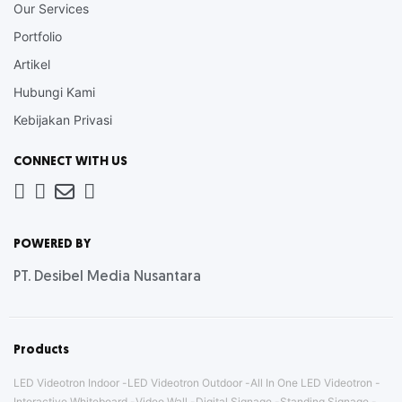
Our Services
Portfolio
Artikel
Hubungi Kami
Kebijakan Privasi
CONNECT WITH US
Whatsapp
LinkedIn
News
Instagram
Letter
POWERED BY
PT. Desibel Media Nusantara
Products
LED Videotron Indoor
LED Videotron Outdoor
All In One LED Videotron
Interactive Whiteboard
Video Wall
Digital Signage
Standing Signage