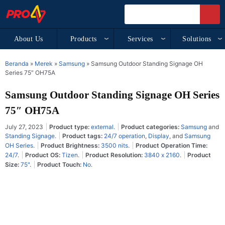
About Us
Products
Services
Solutions
Beranda
»
Merek
»
Samsung
»
Samsung Outdoor Standing Signage OH
Series 75″ OH75A
Samsung Outdoor Standing Signage OH Series
75″ OH75A
July 27, 2023
Product type:
external
.
Product categories:
Samsung
and
Standing Signage
.
Product tags:
24/7 operation
,
Display
, and
Samsung
OH Series
.
Product Brightness:
3500 nits
.
Product Operation Time:
24/7
.
Product OS:
Tizen
.
Product Resolution:
3840 x 2160
.
Product
Size:
75"
.
Product Touch:
No
.