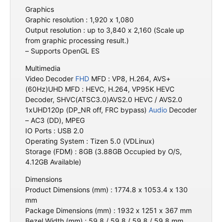
Graphics
Graphic resolution : 1,920 x 1,080
Output resolution : up to 3,840 x 2,160 (Scale up
from graphic processing result.)
– Supports OpenGL ES
Multimedia
Video Decoder
FHD
MFD : VP8, H.264, AVS+
(60Hz)UHD MFD : HEVC, H.264, VP95K HEVC
Decoder, SHVC(ATSC3.0)AVS2.0 HEVC / AVS2.0
1xUHD120p (DP_NR off, FRC bypass)
Audio
Decoder
– AC3 (DD), MPEG
IO Ports : USB 2.0
Operating System : Tizen 5.0 (VDLinux)
Storage (FDM) : 8GB (3.88GB Occupied by O/S,
4.12GB Available)
Dimensions
Product Dimensions (mm) : 1774.8 x 1053.4 x 130
mm
Package Dimensions (mm) : 1932 x 1251 x 367 mm
Bezel Width (mm) : 59.8 / 59.8 / 59.8 / 59.8 mm