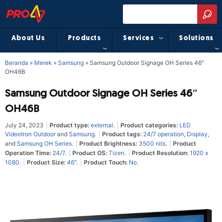
About Us
Products
Services
Solutions
Beranda
»
Merek
»
Samsung
»
Samsung Outdoor Signage OH Series 46″
OH46B
Samsung Outdoor Signage OH Series 46″
OH46B
July 24, 2023
Product type:
external
.
Product categories:
LED
Videotron Outdoor
and
Samsung
.
Product tags:
24/7 operation
,
Display
,
and
Samsung OH Series
.
Product Brightness:
3500 nits
.
Product
Operation Time:
24/7
.
Product OS:
Tizen
.
Product Resolution:
1920 x
1080
.
Product Size:
46"
.
Product Touch:
No
.