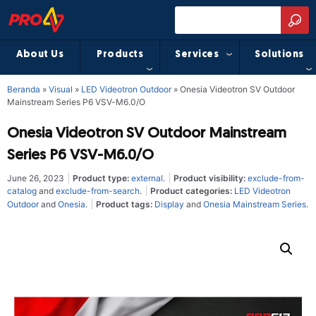
About Us
Products
Services
Solutions
Beranda
»
Visual
»
LED Videotron Outdoor
»
Onesia Videotron SV Outdoor
Mainstream Series P6 VSV-M6.0/O
Onesia Videotron SV Outdoor Mainstream
Series P6 VSV-M6.0/O
June 26, 2023
Product type:
external
.
Product visibility:
exclude-from-
catalog
and
exclude-from-search
.
Product categories:
LED Videotron
Outdoor
and
Onesia
.
Product tags:
Display
and
Onesia Mainstream Series
.