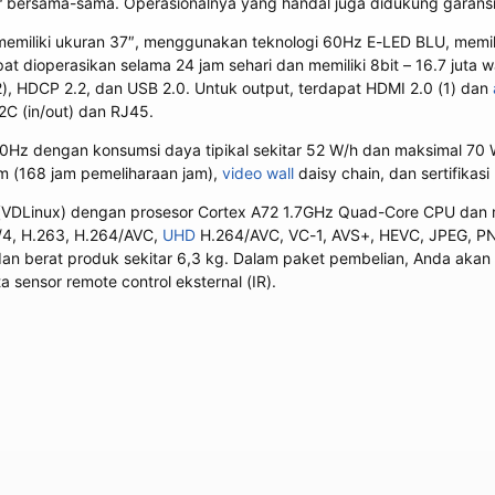
ersama-sama. Operasionalnya yang handal juga didukung garansi 
ni memiliki ukuran 37″, menggunakan teknologi 60Hz E-LED BLU, memil
t dioperasikan selama 24 jam sehari dan memiliki 8bit – 16.7 juta 
2), HDCP 2.2, dan USB 2.0. Untuk output, terdapat HDMI 2.0 (1) dan
2C (in/out) dan RJ45.
 dengan konsumsi daya tipikal sekitar 52 W/h dan maksimal 70 W/h.
jam (168 jam pemeliharaan jam),
video wall
daisy chain, dan sertifikasi
 (VDLinux) dengan prosesor Cortex A72 1.7GHz Quad-Core CPU dan me
/4, H.263, H.264/AVC,
UHD
H.264/AVC, VC-1, AVS+, HEVC, JPEG, PNG
dan berat produk sekitar 6,3 kg. Dalam paket pembelian, Anda aka
ta sensor remote control eksternal (IR).