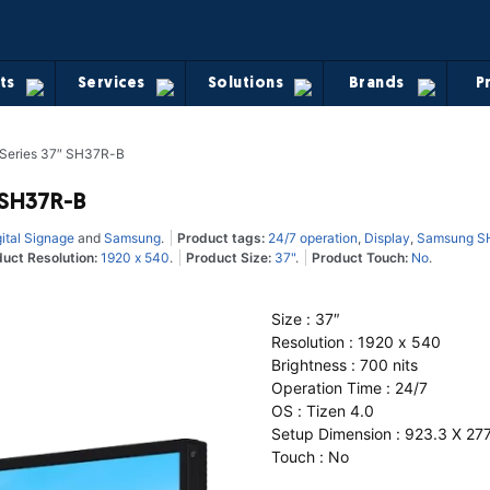
ts
Services
Solutions
Brands
P
 Series 37″ SH37R-B
 SH37R-B
ital Signage
and
Samsung
.
Product tags:
24/7 operation
,
Display
,
Samsung SH
uct Resolution:
1920 x 540
.
Product Size:
37"
.
Product Touch:
No
.
Size : 37″
Resolution : 1920 x 540
Brightness : 700 nits
Operation Time : 24/7
OS : Tizen 4.0
Setup Dimension : 923.3 X 27
Touch : No