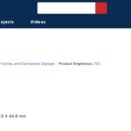
rojects
Videos
 Series
, and
Standalone Signage
.
Product Brightness:
700
7.6 X 44.8 mm