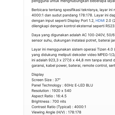
pengguna untuk menghubungkan beberapa layar b
Berbicara tentang spesifikasi teknisnya, layar i
4000:1 dan sudut pandang 178:178. Layar ini dapa
dengan input seperti Display Port 1.2,
HDMI
2.0 (
dilengkapi dengan kontrol eksternal seperti RS23
Daya yang digunakan adalah AC 100-240V, 50/60Hz
sensor suhu, dukungan instalasi potret, baterai 
Layar ini menggunakan sistem operasi Tizen 4.0
yang didukung meliputi dekoder video MPEG-1/2
ini adalah 923,3 x 277,6 x 44,8 mm tanpa stand 
garansi, kabel power, baterai, remote control, ser
Display
Screen Size : 37″
Panel Technology : 60Hz E-LED BLU
Resolution : 1920 x 540
Aspect Ratio : 16:4.5
Brightness : 700 nits
Contrast Ratio (Typical) : 4000:1
Viewing Angle (H/V) : 178:178