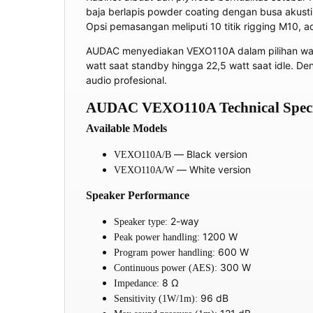
baja berlapis powder coating dengan busa akust
Opsi pemasangan meliputi 10 titik rigging M10,
AUDAC menyediakan VEXO110A dalam pilihan warna
watt saat standby hingga 22,5 watt saat idle. Den
audio profesional.
AUDAC VEXO110A Technical Specif
Available Models
— Black version
VEXO110A/B
— White version
VEXO110A/W
Speaker Performance
2-way
Speaker type:
1200 W
Peak power handling:
600 W
Program power handling:
300 W
Continuous power (AES):
8 Ω
Impedance:
96 dB
Sensitivity (1W/1m):