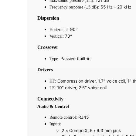
121 dB
Max sound pressure (1m):
65 Hz – 20 kHz
Frequency response (±3 dB):
Dispersion
90°
Horizontal:
70°
Vertical:
Crossover
Passive built-in
Type:
Drivers
Compression driver, 1.7″ voice coil, 1″ t
HF:
10″ driver, 2.5″ voice coil
LF:
Connectivity
Audio & Control
RJ45
Remote control:
Inputs:
2 × Combo XLR / 6.3 mm jack