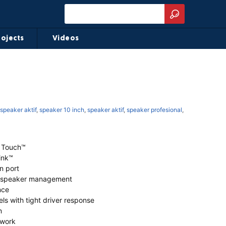
rojects
Videos
speaker aktif
,
speaker 10 inch
,
speaker aktif
,
speaker profesional
,
 Touch™
ink™
n port
dspeaker management
nce
ls with tight driver response
n
twork