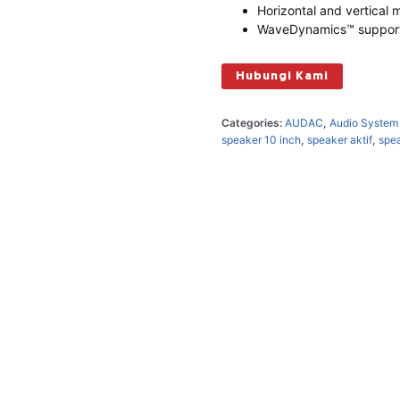
Horizontal and vertical 
WaveDynamics™ suppor
Hubungi Kami
Categories:
AUDAC
,
Audio System
speaker 10 inch
,
speaker aktif
,
spea