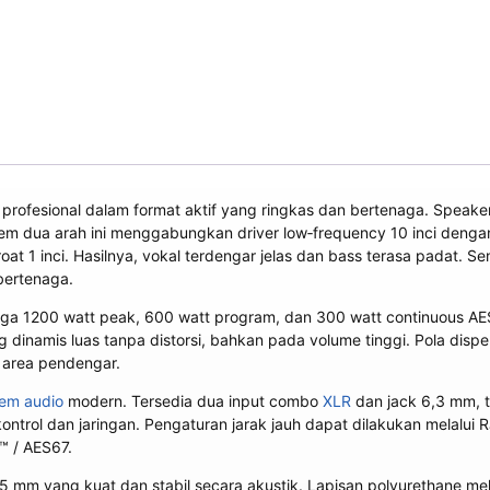
esional dalam format aktif yang ringkas dan bertenaga. Speaker i
tem dua arah ini menggabungkan driver low‑frequency 10 inci dengan 
hroat 1 inci. Hasilnya, vokal terdengar jelas dan bass terasa padat. 
bertenaga.
ngga 1200 watt peak, 600 watt program, dan 300 watt continuous 
g dinamis luas tanpa distorsi, bahkan pada volume tinggi. Pola dispe
 area pendengar.
tem audio
modern. Tersedia dua input combo
XLR
dan jack 6,3 mm, te
trol dan jaringan. Pengaturan jarak jauh dapat dilakukan melalui 
™ / AES67.
15 mm yang kuat dan stabil secara akustik. Lapisan polyurethane me