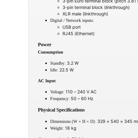
3-pin Euro terminal block (pitch 3.8
3-pin terminal block (linkthrough)
XLR male (linkthrough)
Digital / Network inputs:
USB port
RJ45 (Ethernet)
Power
Consumption
3.2 W
Standby:
22.5 W
Idle:
AC Input
110 – 240 V AC
Voltage:
50 – 60 Hz
Frequency:
Physical Specifications
329 × 540 × 345 
Dimensions (W × H × D):
18 kg
Weight: