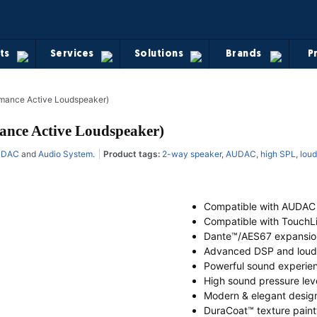
ts
Services
Solutions
Brands
P
mance Active Loudspeaker)
ce Active Loudspeaker)
UDAC
and
Audio System
.
Product tags:
2-way speaker
,
AUDAC
,
high SPL
,
loud
Compatible with AUDAC
Compatible with TouchL
Dante™/AES67 expansio
Advanced DSP and lou
Powerful sound experie
High sound pressure leve
Modern & elegant desig
DuraCoat™ texture pain