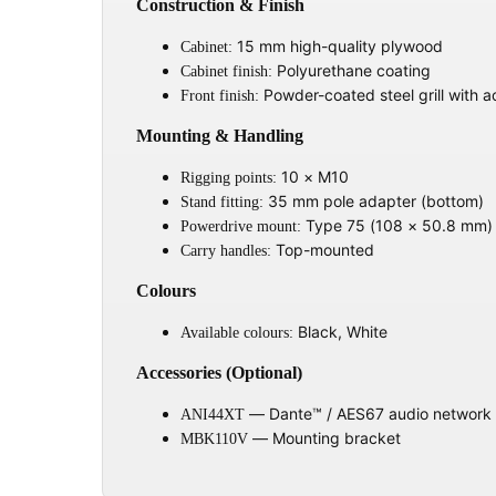
Construction & Finish
15 mm high-quality plywood
Cabinet:
Polyurethane coating
Cabinet finish:
Powder-coated steel grill with a
Front finish:
Mounting & Handling
10 × M10
Rigging points:
35 mm pole adapter (bottom)
Stand fitting:
Type 75 (108 × 50.8 mm)
Powerdrive mount:
Top-mounted
Carry handles:
Colours
Black, White
Available colours:
Accessories (Optional)
— Dante™ / AES67 audio network 
ANI44XT
— Mounting bracket
MBK110V