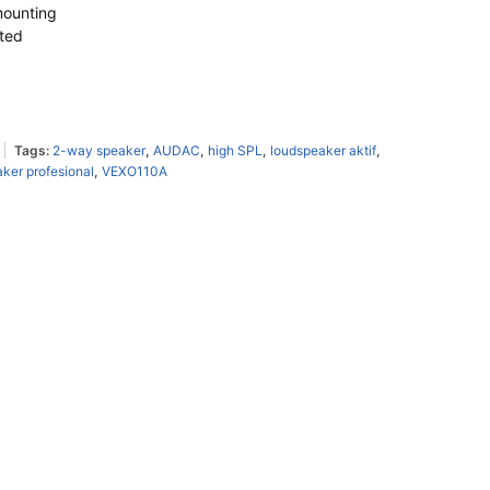
mounting
ted
Tags:
2-way speaker
,
AUDAC
,
high SPL
,
loudspeaker aktif
,
ker profesional
,
VEXO110A