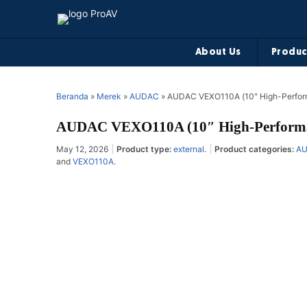
About Us
Produc
Beranda
»
Merek
»
AUDAC
»
AUDAC VEXO110A (10″ High-Perfor
AUDAC VEXO110A (10″ High-Performan
May 12, 2026
Product type:
external
.
Product categories:
A
and
VEXO110A
.