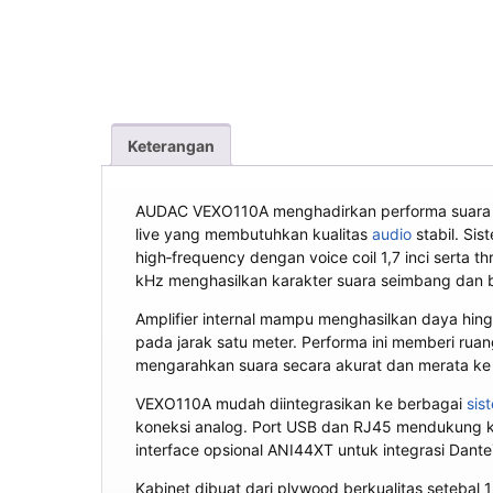
Keterangan
AUDAC VEXO110A menghadirkan performa suara prof
live yang membutuhkan kualitas
audio
stabil. Sis
high‑frequency dengan voice coil 1,7 inci serta t
kHz menghasilkan karakter suara seimbang dan 
Amplifier internal mampu menghasilkan daya hi
pada jarak satu meter. Performa ini memberi ruan
mengarahkan suara secara akurat dan merata ke
VEXO110A mudah diintegrasikan ke berbagai
sis
koneksi analog. Port USB dan RJ45 mendukung kon
interface opsional ANI44XT untuk integrasi Dante
Kabinet dibuat dari plywood berkualitas setebal 