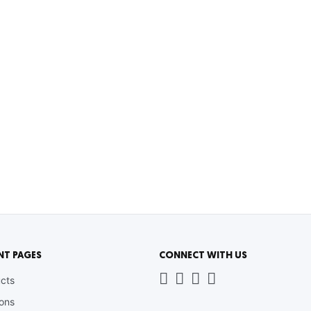
NT PAGES
CONNECT WITH US
Whatsapp
LinkedIn
News
Instagram
cts
Letter
ions