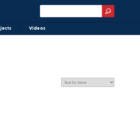
jects
Videos