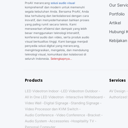
ProAV merancang
solusi audio visual
Our Servi
komprehensif dan modern untuk memenuhi
segala kebutuhan Anda. Bersama ProAV, Anda
Portfolio
bisa terhubung dan berkolaborasi dengan cara
inovatif, dan menyederhanakan bahkan proses
Artikel
yang paling rumit secara teknis. Kami
menawarkan efisiensi dan dampak yang lebih
Hubungi 
besar menggunakan teknologi interaktif,
konferensi audio dan video, serta produk audio
Kebijakan 
visual berkualitas tinggi. Kami bangga menjadi
penyedia solusi digital yang merancang,
mengintegrasikan, mengelola, dan mendukung
teknologi visual, komunikasi dan kolaborasi di
seluruh Indonesia.
Selengkapnya…
Products
Services
LED Videotron Indoor
LED Videotron Outdoor
AV Design
All In One LED Videotron
Interactive Whiteboard
Authorized 
Video Wall
Digital Signage
Standing Signage
Video Processor dan KVM Switch
Audio Conference
Video Conference
Bracket
Audio System
Accessories
Hospitality TV
Personal Computer