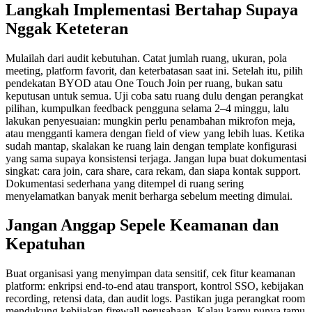
Langkah Implementasi Bertahap Supaya
Nggak Keteteran
Mulailah dari audit kebutuhan. Catat jumlah ruang, ukuran, pola
meeting, platform favorit, dan keterbatasan saat ini. Setelah itu, pilih
pendekatan BYOD atau One Touch Join per ruang, bukan satu
keputusan untuk semua. Uji coba satu ruang dulu dengan perangkat
pilihan, kumpulkan feedback pengguna selama 2–4 minggu, lalu
lakukan penyesuaian: mungkin perlu penambahan mikrofon meja,
atau mengganti kamera dengan field of view yang lebih luas. Ketika
sudah mantap, skalakan ke ruang lain dengan template konfigurasi
yang sama supaya konsistensi terjaga. Jangan lupa buat dokumentasi
singkat: cara join, cara share, cara rekam, dan siapa kontak support.
Dokumentasi sederhana yang ditempel di ruang sering
menyelamatkan banyak menit berharga sebelum meeting dimulai.
Jangan Anggap Sepele Keamanan dan
Kepatuhan
Buat organisasi yang menyimpan data sensitif, cek fitur keamanan
platform: enkripsi end-to-end atau transport, kontrol SSO, kebijakan
recording, retensi data, dan audit logs. Pastikan juga perangkat room
mendukung kebijakan firewall perusahaan. Kalau kamu punya tamu