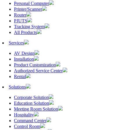
Personal Computer
Printer/Scanner
Router
PJUTS
Tracking System
All Products
Services
AV Design
Installation
Product Customization
Authorized Service Center
Rental
Solutions
Corporate Solution
Education Solution
Meeting Room Solution
Hospitality
Command Center
Control Room