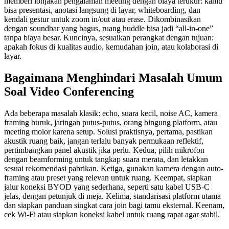
memberi lonjakan pengalaman meeting dengan biaya terukur: kamu
bisa presentasi, anotasi langsung di layar, whiteboarding, dan
kendali gestur untuk zoom in/out atau erase. Dikombinasikan
dengan soundbar yang bagus, ruang huddle bisa jadi “all-in-one”
tanpa biaya besar. Kuncinya, sesuaikan perangkat dengan tujuan:
apakah fokus di kualitas audio, kemudahan join, atau kolaborasi di
layar.
Bagaimana Menghindari Masalah Umum
Soal Video Conferencing
Ada beberapa masalah klasik: echo, suara kecil, noise AC, kamera
framing buruk, jaringan putus-putus, orang bingung platform, atau
meeting molor karena setup. Solusi praktisnya, pertama, pastikan
akustik ruang baik, jangan terlalu banyak permukaan reflektif,
pertimbangkan panel akustik jika perlu. Kedua, pilih mikrofon
dengan beamforming untuk tangkap suara merata, dan letakkan
sesuai rekomendasi pabrikan. Ketiga, gunakan kamera dengan auto-
framing atau preset yang relevan untuk ruang. Keempat, siapkan
jalur koneksi BYOD yang sederhana, seperti satu kabel USB-C
jelas, dengan petunjuk di meja. Kelima, standarisasi platform utama
dan siapkan panduan singkat cara join bagi tamu eksternal. Keenam,
cek Wi-Fi atau siapkan koneksi kabel untuk ruang rapat agar stabil.