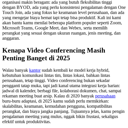
organisasi makin beragam: ada yang butuh fleksibilitas tinggi
dengan BYOD, ada yang perlu konsistensi pengalaman dengan One
Touch Join, ada yang fokus ke keamanan level perusahaan, dan ada
yang mengejar biaya hemat tapi tetap bisa produktif. Kali ini kami
akan bantu kamu menilai beberapa platform populer seperti Zoom,
Microsoft Teams, Google Meet, dan Webex, serta memilih
perangkat yang sesuai dengan ukuran ruangan, jenis meeting, dan
anggaran.
Kenapa Video Conferencing Masih
Penting Banget di 2025
Walau banyak
kantor
sudah kembali ke model kerja hybrid,
kebutuhan komunikasi lintas tim, lintas lokasi, bahkan lintas
perusahaan, tetap tinggi. Video conferencing bukan sekadar
pengganti tatap muka, tapi jadi kanal utama integrasi kerja harian:
jadwal di kalender, berbagi file, kolaborasi dokumen, chat, sampai
rekaman meeting buat arsip. Kalau di 2020 banyak
perusahaan
buru-buru adaptasi, di 2025 kamu sudah perlu memikirkan:
skalabilitas, keamanan, kemudahan pengguna, kompatibilitas
perangkat, dan biaya jangka panjang. Tujuannya jelas, kamu pengin
pengalaman meeting yang mulus, nggak bikin frustasi, sekaligus
efektif untuk produktivitas.