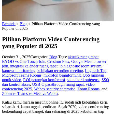
Beranda
»
Blog
»
Pilihan Platform Video Conferencing yang
Populer di 2025
Pilihan Platform Video Conferencing
yang Populer di 2025
October 31, 2025
Categories:
Blog
.
Tags:
akustik ruang rapat
,
BYOD vs One Touch Join
,
Crestron Flex
,
Google Meet browser
join
,
integrasi kalender ruang rapat
,
join agnostic room system
,
kamera auto-framing
,
kebijakan recording meeting
,
Logitech Tap
,
Microsoft Teams Rooms
,
mikrofon beamforming
,
QoS jaringan
untuk video
,
ROI perangkat konferensi
,
soundbar konferensi
,
SSO
dan kontrol akses
,
USB-C passthrough ruang rapat
,
video
conferencing 2025
,
Webex security enterprise
,
Zoom Rooms
, and
Zoom vs Teams vs Meet vs Webex
.
Kalau kamu merasa meeting online itu sudah jadi kebutuhan kerja
sehari-hari, kamu nggak sendirian. Sejak 2020, video conferencing
berkembang cepat banget, dan sekarang di 2025 kebutuhan tiap