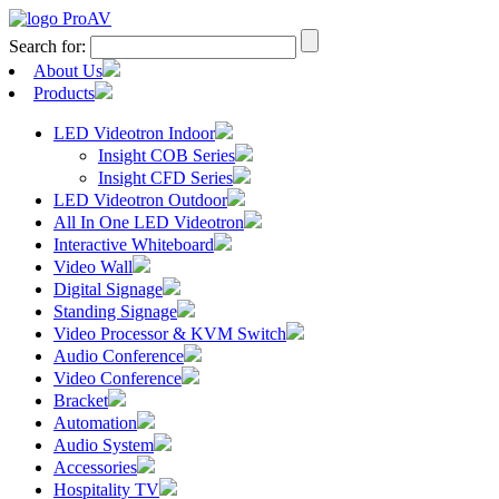
Search for:
About Us
Products
LED Videotron Indoor
Insight COB Series
Insight CFD Series
LED Videotron Outdoor
All In One LED Videotron
Interactive Whiteboard
Video Wall
Digital Signage
Standing Signage
Video Processor & KVM Switch
Audio Conference
Video Conference
Bracket
Automation
Audio System
Accessories
Hospitality TV