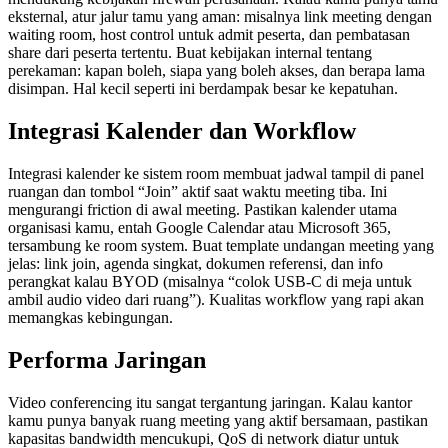
eksternal, atur jalur tamu yang aman: misalnya link meeting dengan
waiting room, host control untuk admit peserta, dan pembatasan
share dari peserta tertentu. Buat kebijakan internal tentang
perekaman: kapan boleh, siapa yang boleh akses, dan berapa lama
disimpan. Hal kecil seperti ini berdampak besar ke kepatuhan.
Integrasi Kalender dan Workflow
Integrasi kalender ke sistem room membuat jadwal tampil di panel
ruangan dan tombol “Join” aktif saat waktu meeting tiba. Ini
mengurangi friction di awal meeting. Pastikan kalender utama
organisasi kamu, entah Google Calendar atau Microsoft 365,
tersambung ke room system. Buat template undangan meeting yang
jelas: link join, agenda singkat, dokumen referensi, dan info
perangkat kalau BYOD (misalnya “colok USB-C di meja untuk
ambil audio video dari ruang”). Kualitas workflow yang rapi akan
memangkas kebingungan.
Performa Jaringan
Video conferencing itu sangat tergantung jaringan. Kalau kantor
kamu punya banyak ruang meeting yang aktif bersamaan, pastikan
kapasitas bandwidth mencukupi, QoS di network diatur untuk