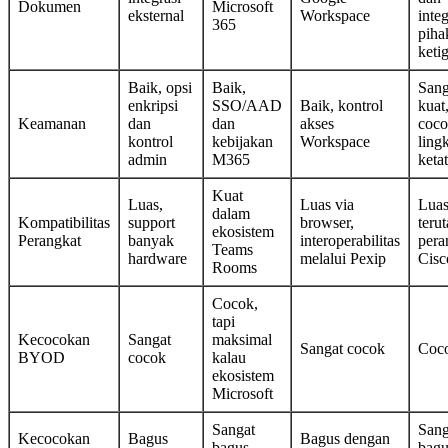
Dokumen
Microsoft
eksternal
Workspace
integ
365
piha
keti
Baik, opsi
Baik,
Sang
enkripsi
SSO/AAD
Baik, kontrol
kuat
Keamanan
dan
dan
akses
coc
kontrol
kebijakan
Workspace
ling
admin
M365
ketat
Kuat
Luas,
Luas via
Luas
dalam
Kompatibilitas
support
browser,
teru
ekosistem
Perangkat
banyak
interoperabilitas
pera
Teams
hardware
melalui Pexip
Cisc
Rooms
Cocok,
tapi
Kecocokan
Sangat
maksimal
Sangat cocok
Coc
BYOD
cocok
kalau
ekosistem
Microsoft
Sangat
Sang
Kecocokan
Bagus
Bagus dengan
bagus
bagu