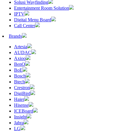
Solusi Wayfinding
Entertainment Room Solution
IPTV
Digital Menu Board
Call Center
Brands
Artesia
AUDAC
Axioo
BenQ
BoE
Bosch
Btech
Crestron
DigiBird
Haier
Hisense
ICEBoard
Insight
Jabra
LG