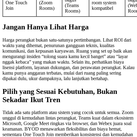
One Touch
(Zoom
room system
(Teams
(We
Join
Rooms)
kompatibel
Rooms)
Roo
Jangan Hanya Lihat Harga
Harga perangkat bukan satu-satunya pertimbangan. Lihat ROI dari
waktu yang dihemat, penurunan gangguan teknis, kualitas
komunikasi, dan kepuasan karyawan. Ruang yang set up baik akan
mengurangi insiden “tolong suara kamu kecil banget” atau “layar
nggak kebaca” yang makan waktu. Selain itu, perhatikan biaya
lisensi platform, layanan dukungan, dan perawatan perangkat. Kalau
kamu punya anggaran terbatas, mulai dari ruang paling sering
dipakai dulu, ukur dampaknya, lalu lanjutkan bertahap.
Pilih yang Sesuai Kebutuhan, Bukan
Sekadar Ikut Tren
Tidak ada satu platform atau sistem yang cocok untuk semua. Zoom
unggul di kemudahan lintas perangkat, Teams kuat dalam ekosistem
Microsoft, Google Meet ringkas via browser, dan Webex juara soal
keamanan. BYOD menawarkan fleksibilitas dan biaya hemat,
sementara One Touch Join memberikan konsistensi dan kemudahan