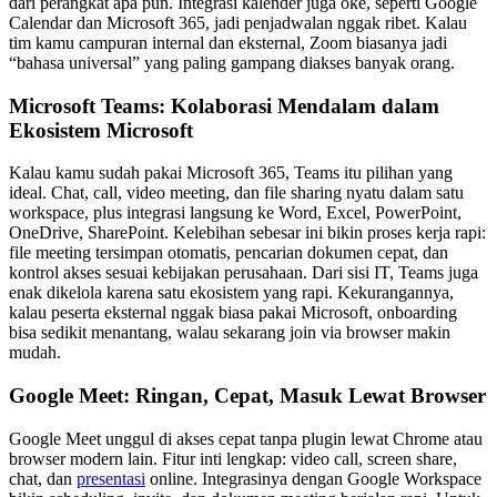
dari perangkat apa pun. Integrasi kalender juga oke, seperti Google
Calendar dan Microsoft 365, jadi penjadwalan nggak ribet. Kalau
tim kamu campuran internal dan eksternal, Zoom biasanya jadi
“bahasa universal” yang paling gampang diakses banyak orang.
Microsoft Teams: Kolaborasi Mendalam dalam
Ekosistem Microsoft
Kalau kamu sudah pakai Microsoft 365, Teams itu pilihan yang
ideal. Chat, call, video meeting, dan file sharing nyatu dalam satu
workspace, plus integrasi langsung ke Word, Excel, PowerPoint,
OneDrive, SharePoint. Kelebihan sebesar ini bikin proses kerja rapi:
file meeting tersimpan otomatis, pencarian dokumen cepat, dan
kontrol akses sesuai kebijakan perusahaan. Dari sisi IT, Teams juga
enak dikelola karena satu ekosistem yang rapi. Kekurangannya,
kalau peserta eksternal nggak biasa pakai Microsoft, onboarding
bisa sedikit menantang, walau sekarang join via browser makin
mudah.
Google Meet: Ringan, Cepat, Masuk Lewat Browser
Google Meet unggul di akses cepat tanpa plugin lewat Chrome atau
browser modern lain. Fitur inti lengkap: video call, screen share,
chat, dan
presentasi
online. Integrasinya dengan Google Workspace