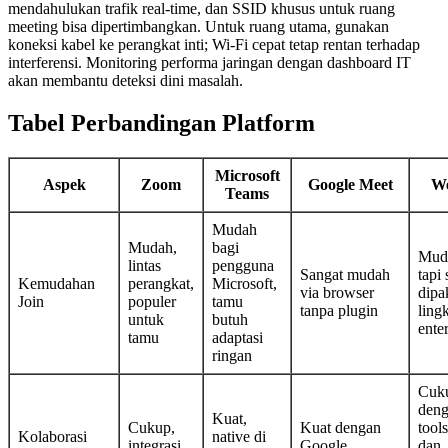
mendahulukan trafik real-time, dan SSID khusus untuk ruang
meeting bisa dipertimbangkan. Untuk ruang utama, gunakan
koneksi kabel ke perangkat inti; Wi-Fi cepat tetap rentan terhadap
interferensi. Monitoring performa jaringan dengan dashboard IT
akan membantu deteksi dini masalah.
Tabel Perbandingan Platform
Microsoft
Aspek
Zoom
Google Meet
W
Teams
Mudah
Mudah,
bagi
Mud
lintas
pengguna
Sangat mudah
tapi 
Kemudahan
perangkat,
Microsoft,
via browser
dipa
Join
populer
tamu
tanpa plugin
ling
untuk
butuh
ente
tamu
adaptasi
ringan
Cuk
den
Kuat,
Cukup,
Kuat dengan
tool
Kolaborasi
native di
integrasi
Google
dan