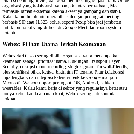
bikin scheduling, invite, dan dokumen meeting berjalan rapi. Untuk
organisasi yang kolaborasinya banyak lintas perusahaan, Meet
termasuk ramah eksternal karena aksesnya gampang dan stabil.
Kalau kamu butuh interoperabilitas dengan perangkat meeting
berbasis SIP atau H.323, solusi seperti Pexip bisa jadi jembatan
untuk join rapat yang di-host di Google Meet dari room system
tertentu.
Webex: Pilihan Utama Terkait Keamanan
Webex dari Cisco sering dipilih organisasi yang menempatkan
keamanan sebagai prioritas utama. Dukungan Transport Layer
Security, enkripsi cloud recording, single sign-on, firewall-friendly,
plus sertifikasi pihak ketiga, bikin tim IT tenang. Fitur kolaborasi
juga lengkap, dan integrasi kalender baik ke Google maupun
Microsoft. Webex support perangkat iOS, Android, bahkan
wearables. Kalau kamu kerja di sektor yang regulasinya ketat atau
punya kebijakan keamanan kuat, Webex sering jadi kandidat
terkuat.