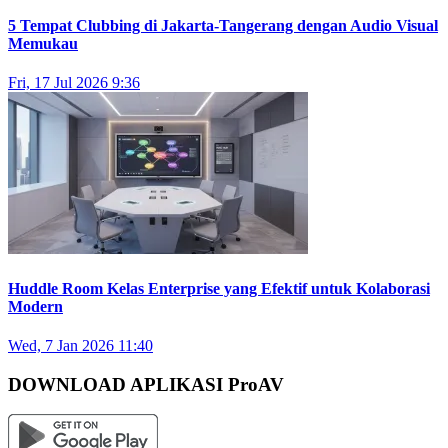
5 Tempat Clubbing di Jakarta-Tangerang dengan Audio Visual
Memukau
Fri, 17 Jul 2026 9:36
Huddle Room Kelas Enterprise yang Efektif untuk Kolaborasi
Modern
Wed, 7 Jan 2026 11:40
DOWNLOAD APLIKASI ProAV