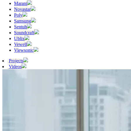
Marani
Novastar
Poly
Samsung
Sentuh
Soundcraft
Ublix
Vewell
Viewsonic
Projects
Videos