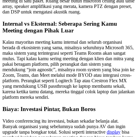
meeting di satu paket. Ruang besar butuh mikrofon ceiling atau table
array, speaker amplifikasi yang merata, kamera PTZ dengan preset,
dan DSP untuk mengatasi akustik ruang.
Internal vs Eksternal: Seberapa Sering Kamu
Meeting dengan Pihak Luar
Kalau mayoritas meeting kamu internal dan seluruh organisasi
berada di ekosistem yang sama, misalnya seluruhnya Microsoft 365,
maka sistem yang terintegrasi seperti Teams Rooms akan sangat
mulus. Tapi kalau kamu sering meeting dengan klien dan mitra yang
pakai beragam platform, pilih perangkat dan sistem yang
mendukung “join agnostic”, misalnya room system yang bisa join ke
Zoom, Teams, dan Meet melalui mode BYOD atau integrasi cross-
platform. Perangkat seperti Logitech Tap atau Crestron Flex MX
yang mendukung USB passthrough ke laptop membantu sekali,
karena ketika tamu datang, mereka tinggal colok laptop dan jalankan
platform mereka sendiri.
Biaya: Investasi Pintar, Bukan Boros
Video conferencing itu investasi, bukan sekadar belanja alat.
Banyak organisasi yang sebelumnya sudah punya AV dan ingin
upgrade tanpa bongkar total. Solusi seperti interactive
display
bisa