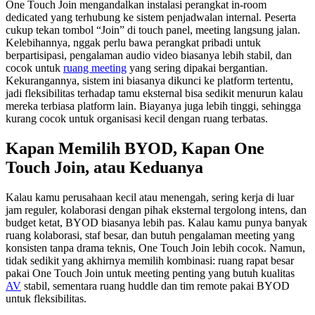
One Touch Join mengandalkan instalasi perangkat in-room
dedicated yang terhubung ke sistem penjadwalan internal. Peserta
cukup tekan tombol “Join” di touch panel, meeting langsung jalan.
Kelebihannya, nggak perlu bawa perangkat pribadi untuk
berpartisipasi, pengalaman audio video biasanya lebih stabil, dan
cocok untuk
ruang meeting
yang sering dipakai bergantian.
Kekurangannya, sistem ini biasanya dikunci ke platform tertentu,
jadi fleksibilitas terhadap tamu eksternal bisa sedikit menurun kalau
mereka terbiasa platform lain. Biayanya juga lebih tinggi, sehingga
kurang cocok untuk organisasi kecil dengan ruang terbatas.
Kapan Memilih BYOD, Kapan One
Touch Join, atau Keduanya
Kalau kamu perusahaan kecil atau menengah, sering kerja di luar
jam reguler, kolaborasi dengan pihak eksternal tergolong intens, dan
budget ketat, BYOD biasanya lebih pas. Kalau kamu punya banyak
ruang kolaborasi, staf besar, dan butuh pengalaman meeting yang
konsisten tanpa drama teknis, One Touch Join lebih cocok. Namun,
tidak sedikit yang akhirnya memilih kombinasi: ruang rapat besar
pakai One Touch Join untuk meeting penting yang butuh kualitas
AV
stabil, sementara ruang huddle dan tim remote pakai BYOD
untuk fleksibilitas.