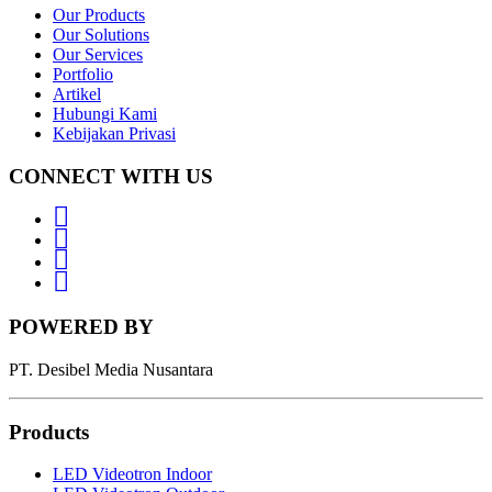
Our Products
Our Solutions
Our Services
Portfolio
Artikel
Hubungi Kami
Kebijakan Privasi
CONNECT WITH US
Whatsapp
LinkedIn
News
Letter
Instagram
POWERED BY
PT. Desibel Media Nusantara
Products
LED Videotron Indoor