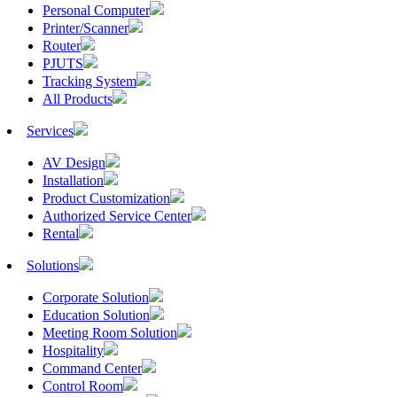
Personal Computer
Printer/Scanner
Router
PJUTS
Tracking System
All Products
Services
AV Design
Installation
Product Customization
Authorized Service Center
Rental
Solutions
Corporate Solution
Education Solution
Meeting Room Solution
Hospitality
Command Center
Control Room