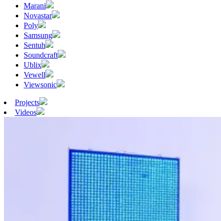
Marani
Novastar
Poly
Samsung
Sentuh
Soundcraft
Ublix
Vewell
Viewsonic
Projects
Videos