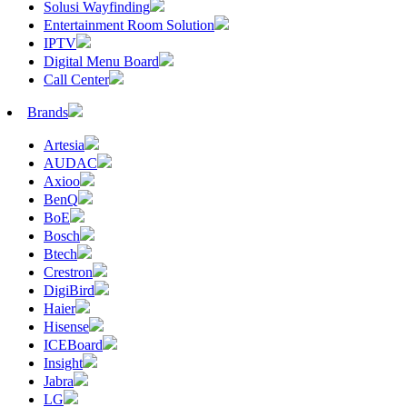
Solusi Wayfinding
Entertainment Room Solution
IPTV
Digital Menu Board
Call Center
Brands
Artesia
AUDAC
Axioo
BenQ
BoE
Bosch
Btech
Crestron
DigiBird
Haier
Hisense
ICEBoard
Insight
Jabra
LG