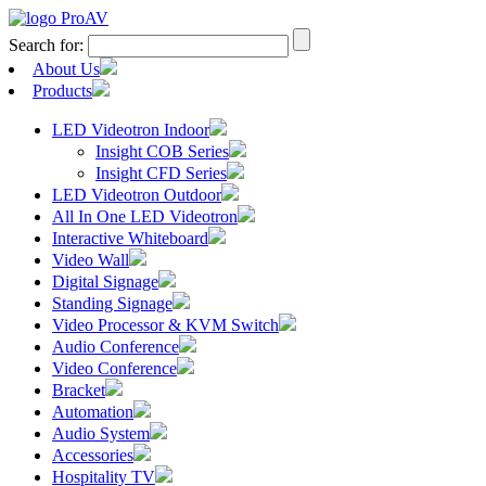
Search for:
About Us
Products
LED Videotron Indoor
Insight COB Series
Insight CFD Series
LED Videotron Outdoor
All In One LED Videotron
Interactive Whiteboard
Video Wall
Digital Signage
Standing Signage
Video Processor & KVM Switch
Audio Conference
Video Conference
Bracket
Automation
Audio System
Accessories
Hospitality TV