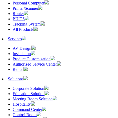
Personal Computer
Printer/Scanner
Router
PJUTS
Tracking System
All Products
Services
AV Design
Installation
Product Customization
Authorized Service Center
Rental
Solutions
Corporate Solution
Education Solution
Meeting Room Solution
Hospitality
Command Center
Control Room