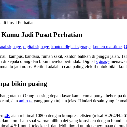
di Pusat Perhatian
 Kamu Jadi Pusat Perhatian
sual signage
,
digital signage
,
konten digital signage
,
konten real-time
,
Q
all, kampus, bandara, rumah sakit, kantor, bahkan di pinggir jalan. 
 di kepala orang dan bikin mereka bertindak. Digital
signage
menawarka
semua itu jadi noise. Berikut adalah 5 cara paling efektif untuk bikin kon
npa bikin pusing
rbang utama. Orang passing depan layar kamu cuma punya beberapa deti
berani, dan
animasi
yang punya tujuan jelas. Hindari desain yang “ramai
ten
4K
atau minimal 1080p dengan kompresi efisien (misal H.264/H.265)
o dan ikon. Lalu soal warna: pilih palet yang konsisten dengan brand k
mal 4,5:1 untuk teks kecil, dan lebih tinggi untuk penggunaan di outd