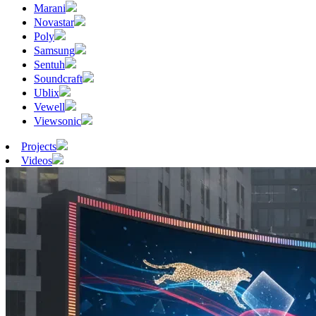
Marani
Novastar
Poly
Samsung
Sentuh
Soundcraft
Ublix
Vewell
Viewsonic
Projects
Videos