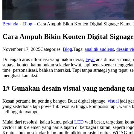
Beranda
»
Blog
»
Cara Ampuh Bikin Konten Digital Signage Kamu Ja
Cara Ampuh Bikin Konten Digital Signage
November 17, 2025
Categories:
Blog
.
Tags:
analitik audiens
,
desain vi
Di tengah arus informasi yang makin deras,
layar
ada di mana-mana, m
supaya konten kamu bukan sekadar lewat, tapi benar-benar nenggelam
time, personalisasi, bahkan interaksi. Tapi tanpa strategi yang tepat, 
menghasilkan aksi.
1# Gunakan desain visual yang nendang ta
Kesan pertama itu penting banget. Buat digital signage,
visual
jadi ge
yang sederhana tapi powerful: resolusi tinggi, komposisi rapi, warna 
jadi nggak nyampe.
Mulai dari resolusi: kalau kamu pakai
LED
wall besar, targetkan kon
vector untuk elemen yang harus tajam di berbagai ukuran, seperti log
Kontras bukan sekadar hitam putih; pikirkan rasio kontras WCAG mini