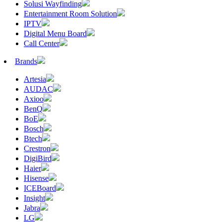
Solusi Wayfinding
Entertainment Room Solution
IPTV
Digital Menu Board
Call Center
Brands
Artesia
AUDAC
Axioo
BenQ
BoE
Bosch
Btech
Crestron
DigiBird
Haier
Hisense
ICEBoard
Insight
Jabra
LG