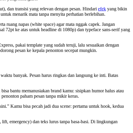
Out), dan transisi yang relevan dengan pesan. Hindari
efek
yang bikin
 untuk menarik mata tanpa menyita perhatian berlebihan.
serta ruang napas (white space) agar mata nggak capek. Jangan
sal 72pt ke atas untuk headline di 1080p) dan typeface sans-serif yang
press, pakai template yang sudah teruji, lalu sesuaikan dengan
ngedorong pesan ke kepala penonton secepat mungkin.
a waktu banyak. Pesan harus ringkas dan langsung ke inti. Batas
an bisa bantu memanusiakan brand kamu: sisipkan humor halus atau
, penonton paham pesan tanpa mikir keras.
 sini.” Kamu bisa pecah jadi dua scene: pertama untuk hook, kedua
t, lift, emergency) dan teks lurus tanpa basa-basi. Di lingkungan