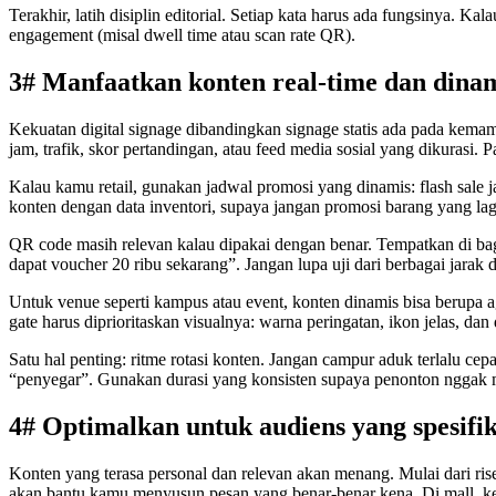
Terakhir, latih disiplin editorial. Setiap kata harus ada fungsinya. K
engagement (misal dwell time atau scan rate QR).
3# Manfaatkan konten real-time dan dinam
Kekuatan digital signage dibandingkan signage statis ada pada kemamp
jam, trafik, skor pertandingan, atau feed media sosial yang dikurasi. 
Kalau kamu retail, gunakan jadwal promosi yang dinamis: flash sale j
konten dengan data inventori, supaya jangan promosi barang yang lagi 
QR code masih relevan kalau dipakai dengan benar. Tempatkan di bag
dapat voucher 20 ribu sekarang”. Jangan lupa uji dari berbagai jarak 
Untuk venue seperti kampus atau event, konten dinamis bisa berupa
gate harus diprioritaskan visualnya: warna peringatan, ikon jelas, dan
Satu hal penting: ritme rotasi konten. Jangan campur aduk terlalu cep
“penyegar”. Gunakan durasi yang konsisten supaya penonton nggak me
4# Optimalkan untuk audiens yang spesifi
Konten yang terasa personal dan relevan akan menang. Mulai dari rise
akan bantu kamu menyusun pesan yang benar-benar kena. Di mall, k