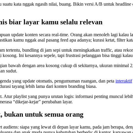
alau suatu kata nggak ngasih nilai, buang. Bikin versi A/B untuk headlin
is biar layar kamu selalu relevan
uan update konten secara real-time. Orang akan menoleh lagi kalau lay
Pastikan kamu nggak asal pasang feed apa adanya; kurasi ketat, filter k
am tertentu, bundling di jam sepi untuk meningkatkan traffic, atau re
kosong. Ini kesannya sepele, tapi frustrasi pelanggan bisa tinggi kalau
ian bawah dengan area kosong cukup di sekitarnya, ukuran minimal 2,
dan sudut.
 agenda yang update otomatis, pengumuman ruangan, dan peta
interaktif
 durasi tayang lebih lama dari konten branding biasa.
at. Atur playlist yang punya urutan logis: informasi penting muncul leb
rasa “dikejar-kejar” perubahan layar.
k, bukan untuk semua orang
t audiens: siapa yang lewat di depan layar kamu, pada jam berapa, deng
eluarga dan anak muda punya kebutuhan berbeda; di kantor, karyawan