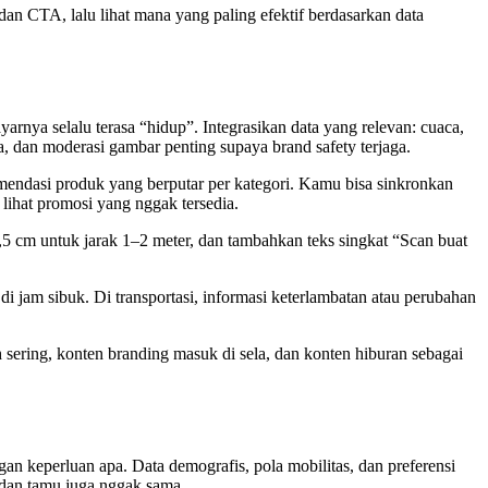
e dan CTA, lalu lihat mana yang paling efektif berdasarkan data
arnya selalu terasa “hidup”. Integrasikan data yang relevan: cuaca,
ata, dan moderasi gambar penting supaya brand safety terjaga.
komendasi produk yang berputar per kategori. Kamu bisa sinkronkan
 lihat promosi yang nggak tersedia.
5 cm untuk jarak 1–2 meter, dan tambahkan teks singkat “Scan buat
di jam sibuk. Di transportasi, informasi keterlambatan atau perubahan
ih sering, konten branding masuk di sela, dan konten hiburan sebagai
an keperluan apa. Data demografis, pola mobilitas, dan preferensi
 dan tamu juga nggak sama.