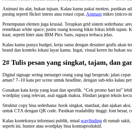
Animasi itu alat, bukan tujuan. Kalau kamu pakai motion, pastikan ada
pusing seperti flicker intens atau rotasi cepat.
Animasi
mikro (micro-in
Penempatan elemen juga krusial. Terapkan grid sistem sederhana: area
remehkan white space; justru ruang kosong bikin fokus lebih tajam. Ka
kuat, seperti Inter atau IBM Plex Sans, supaya terbaca jelas.
Kalau kamu punya budget, kerja sama dengan desainer grafis akan ter
brand dan konteks lokasi layar kamu. Ingat, visual keren itu bukan 
2# Tulis pesan yang singkat, tajam, dan g
Digital signage sering menarget orang yang lagi bergerak: jalan cepat
aman? 7–10 kata per scene untuk headline, dengan sub-teks kalau perlu
Gunakan kata kerja yang kuat dan spesifik. “Cek promo hari ini” leb
wordplay yang relevan, asal nggak maksa. Hindari jargon teknis kecu
Struktur copy bisa sederhana: hook singkat, manfaat, dan ajakan aksi
untuk CTA dengan QR code. Pastikan readability tinggi: font besar, c
Kalau konteksnya informasi publik, misal
wayfinding
di rumah sakit, 
seperti ini, humor atau wordplay bisa kontraproduktif.