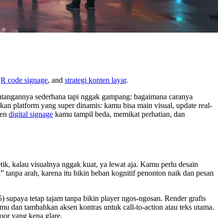
R code signage
, and
strategi konten layar
.
Tantangannya sederhana tapi nggak gampang: bagaimana caranya
n platform yang super dinamis: kamu bisa main visual, update real-
ten
digital signage
kamu tampil beda, memikat perhatian, dan
k, kalau visualnya nggak kuat, ya lewat aja. Kamu perlu desain
” tanpa arah, karena itu bikin beban kognitif penonton naik dan pesan
 supaya tetap tajam tanpa bikin player ngos-ngosan. Render grafis
amu dan tambahkan aksen kontras untuk call-to-action atau teks utama.
oor yang kena glare.