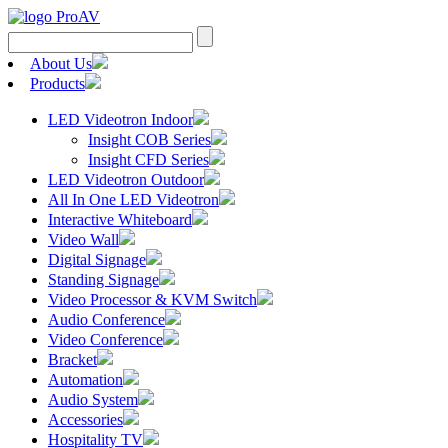
Search
for:
About Us
Products
LED Videotron Indoor
Insight COB Series
Insight CFD Series
LED Videotron Outdoor
All In One LED Videotron
Interactive Whiteboard
Video Wall
Digital Signage
Standing Signage
Video Processor & KVM Switch
Audio Conference
Video Conference
Bracket
Automation
Audio System
Accessories
Hospitality TV