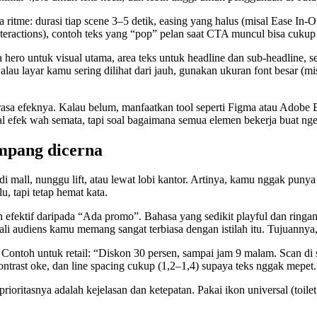
 ritme: durasi tiap scene 3–5 detik, easing yang halus (misal Ease In-
teractions), contoh teks yang “pop” pelan saat CTA muncul bisa cukup
 hero untuk visual utama, area teks untuk headline dan sub-headline, 
lau layar kamu sering dilihat dari jauh, gunakan ukuran font besar (mi
asa efeknya. Kalau belum, manfaatkan tool seperti Figma atau Adobe Ex
soal efek wah semata, tapi soal bagaimana semua elemen bekerja buat 
ampang dicerna
 di mall, nunggu lift, atau lewat lobi kantor. Artinya, kamu nggak puny
, tapi tetap hemat kata.
ih efektif daripada “Ada promo”. Bahasa yang sedikit playful dan ring
ali audiens kamu memang sangat terbiasa dengan istilah itu. Tujuannya
. Contoh untuk retail: “Diskon 30 persen, sampai jam 9 malam. Scan di
ontrast oke, dan line spacing cukup (1,2–1,4) supaya teks nggak mepet.
prioritasnya adalah kejelasan dan ketepatan. Pakai ikon universal (toile