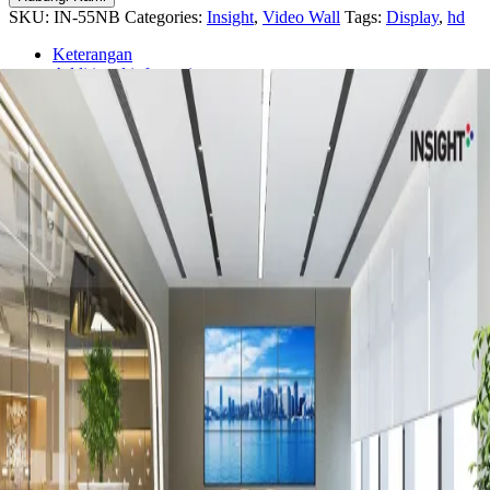
SKU:
IN-55NB
Categories:
Insight
,
Video Wall
Tags:
Display
,
hd
Keterangan
Additional information