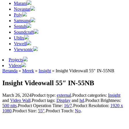
Marani
Novastar
Poly
Samsung
Sentuh
Soundcraft
Ublix
Vewell
Viewsonic
Projects
Videos
Beranda
»
Merek
»
Insight
»
Insight Videowall 55″ IN-55NB
Insight Videowall 55″ IN-55NB
March 26, 2024
Product type:
external
.
Product categories:
Insight
and
Video Wall
.
Product tags:
Display
and
hd
.
Product Brightness:
500 nits
.
Product Operation Time:
16/7
.
Product Resolution:
1920 x
1080
.
Product Size:
55"
.
Product Touch:
No
.