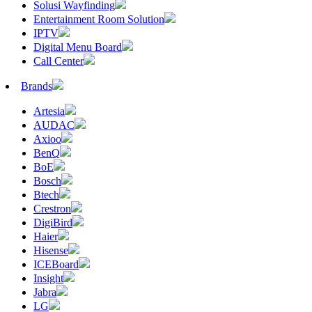
Solusi Wayfinding
Entertainment Room Solution
IPTV
Digital Menu Board
Call Center
Brands
Artesia
AUDAC
Axioo
BenQ
BoE
Bosch
Btech
Crestron
DigiBird
Haier
Hisense
ICEBoard
Insight
Jabra
LG