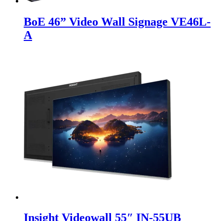
BoE 46” Video Wall Signage VE46L-
A
Insight Videowall 55″ IN-55UB