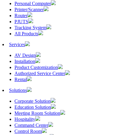
Personal Computer
Printer/Scanner
Router
PJUTS
Tracking System
All Products
Services
AV Design
Installation
Product Customization
Authorized Service Center
Rental
Solutions
Corporate Solution
Education Solution
Meeting Room Solution
Hospitality
Command Center
Control Room