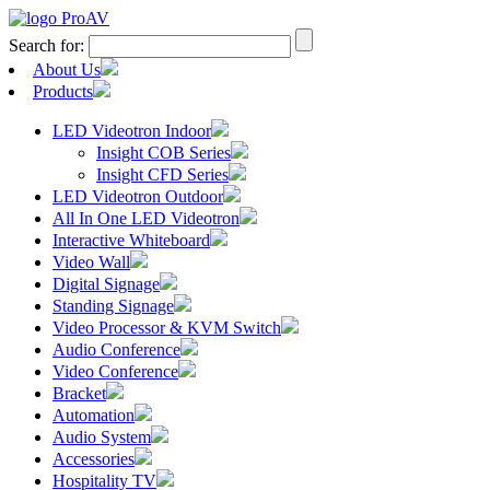
Search for:
About Us
Products
LED Videotron Indoor
Insight COB Series
Insight CFD Series
LED Videotron Outdoor
All In One LED Videotron
Interactive Whiteboard
Video Wall
Digital Signage
Standing Signage
Video Processor & KVM Switch
Audio Conference
Video Conference
Bracket
Automation
Audio System
Accessories
Hospitality TV