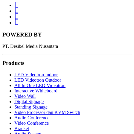
Whatsapp
LinkedIn
News
Letter
Instagram
POWERED BY
PT. Desibel Media Nusantara
Products
LED Videotron Indoor
LED Videotron Outdoor
All In One LED Videotron
Interactive Whiteboard
Video Wall
Digital Signage
Standing Signage
Video Processor dan KVM Switch
Audio Conference
Video Conference
Bracket
Audio System