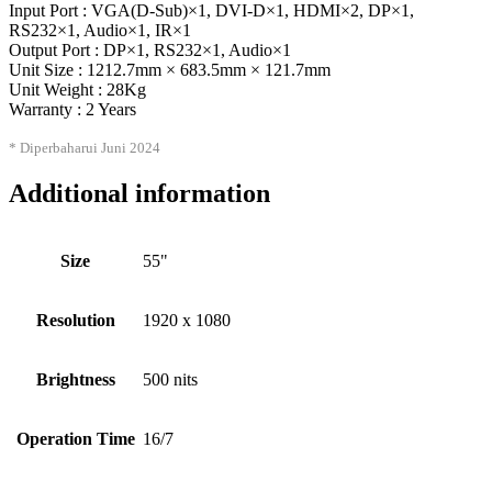
Input Port : VGA(D-Sub)×1, DVI-D×1, HDMI×2, DP×1,
RS232×1, Audio×1, IR×1
Output Port : DP×1, RS232×1, Audio×1
Unit Size : 1212.7mm × 683.5mm × 121.7mm
Unit Weight : 28Kg
Warranty : 2 Years
* Diperbaharui Juni 2024
Additional information
Size
55"
Resolution
1920 x 1080
Brightness
500 nits
Operation Time
16/7