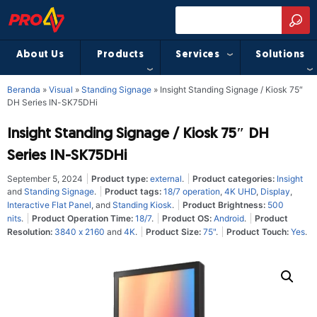
About Us
Products
Services
Solutions
Beranda
»
Visual
»
Standing Signage
»
Insight Standing Signage / Kiosk 75″
DH Series IN-SK75DHi
Insight Standing Signage / Kiosk 75″ DH
Series IN-SK75DHi
September 5, 2024
Product type:
external
.
Product categories:
Insight
and
Standing Signage
.
Product tags:
18/7 operation
,
4K UHD
,
Display
,
Interactive Flat Panel
, and
Standing Kiosk
.
Product Brightness:
500
nits
.
Product Operation Time:
18/7
.
Product OS:
Android
.
Product
Resolution:
3840 x 2160
and
4K
.
Product Size:
75"
.
Product Touch:
Yes
.