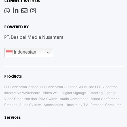
CONNECT WITH US
Whatsapp
LinkedIn
News
Instagram
Letter
POWERED BY
PT. Desibel Media Nusantara
Indonesian
Products
LED Videotron Indoor
LED Videotron Outdoor
All In One LED Videotron
Interactive Whiteboard
Video Wall
Digital Signage
Standing Signage
Video Processor dan KVM Switch
Audio Conference
Video Conference
Bracket
Audio System
Accessories
Hospitality TV
Personal Computer
Services