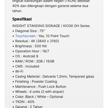
tingkat kandungan dalam negeri (TKDN) sebesar
40% dan dilengkapi dengan garansi selama dua
tahun.
Spesifikasi
INSIGHT STANDING SIGNAGE / KIOSK DH Series
• Diagonal Size : 75″
•
Touchscreen
: Yes, 10 Point Touch
• Resolusi : 4K (3840 x 2160)
• Brightness : 500 Nit
• Operation Hour : 18/7
• OS : Android 9
• RAM / ROM : 2GB / 16GB
• CMS : Included
• Wi-Fi
• Casing Material : Galvanis 1.2mm, Tempered glass
• Finishing : Powder Coating
• Maintenance : Push Lock Button
• Wheels : 4 units (2 with stoper)
• Color: Black / White – Optional
• TKDN : 40%
• Garansi : 2 Tahun