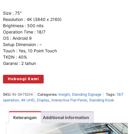
Size : 75″
Resolution : 4K (3840 x 2160)
Brightness : 500 nits
Operation Time : 18/7
OS : Android 9
Setup Dimension : –
Touch : Yes, 10 Point Touch
TKDN : 40%
Garansi : 2 tahun
Hubungi Kami
SKU:
IN-SK75DHi
Categories:
Insight
,
Standing Signage
Tags:
18/7
operation
,
4K UHD
,
Display
,
Interactive Flat Panel
,
Standing Kiosk
Keterangan
Additional information