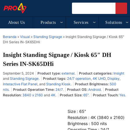
About Us
Products
Services
Solutions
Beranda
»
Visual
»
Standing Signage
»
Insight Standing Signage / Kiosk 65″
DH Series IN-SK65DHi
Insight Standing Signage / Kiosk 65″ DH
Series IN-SK65DHi
September 5, 2024
Product type:
external
.
Product categories:
Insight
and
Standing Signage
.
Product tags:
24/7 operation
,
4K UHD
,
Display
,
Interactive Flat Panel
, and
Standing Kiosk
.
Product Brightness:
500
nits
.
Product Operation Time:
24/7
.
Product OS:
Android
.
Product
Resolution:
3840 x 2160
and
4K
.
Product Size:
65"
.
Product Touch:
Yes
.
Size : 65″
Resolution : 4K (3840 x 2160)
Brightness : 500 nits
Operation Time : 24/7