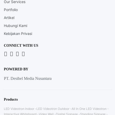
Our Services
Portfolio
Artikel
Hubungi Kami
Kebijakan Privasi
CONNECT WITH US
Whatsapp
LinkedIn
News
Instagram
Letter
POWERED BY
PT. Desibel Media Nusantara
Products
LED Videotron Indoor
LED Videotron Outdoor
All In One LED Videotron
Interactive Whiteboard
Video Wall
Digital Signage
Standing Signage