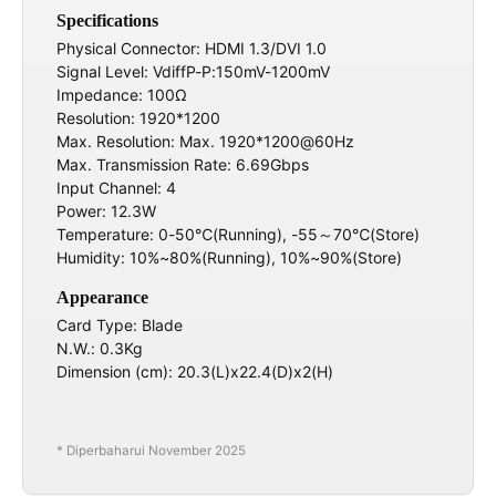
Specifications
Physical Connector: HDMI 1.3/DVI 1.0
Signal Level: VdiffP-P:150mV-1200mV
Impedance: 100Ω
Resolution: 1920*1200
Max. Resolution: Max. 1920*1200@60Hz
Max. Transmission Rate: 6.69Gbps
Input Channel: 4
Power: 12.3W
Temperature: 0-50℃(Running), -55～70℃(Store)
Humidity: 10%~80%(Running), 10%~90%(Store)
Appearance
Card Type: Blade
N.W.: 0.3Kg
Dimension (cm): 20.3(L)x22.4(D)x2(H)
* Diperbaharui November 2025