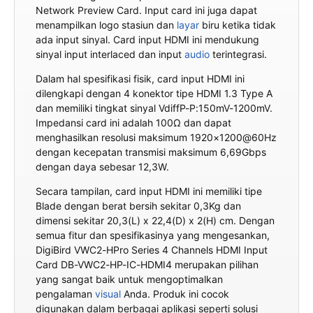
Network Preview Card. Input card ini juga dapat
menampilkan logo stasiun dan
layar
biru ketika tidak
ada input sinyal. Card input HDMI ini mendukung
sinyal input interlaced dan input
audio
terintegrasi.
Dalam hal spesifikasi fisik, card input HDMI ini
dilengkapi dengan 4 konektor tipe HDMI 1.3 Type A
dan memiliki tingkat sinyal VdiffP-P:150mV-1200mV.
Impedansi card ini adalah 100Ω dan dapat
menghasilkan resolusi maksimum 1920×1200@60Hz
dengan kecepatan transmisi maksimum 6,69Gbps
dengan daya sebesar 12,3W.
Secara tampilan, card input HDMI ini memiliki tipe
Blade dengan berat bersih sekitar 0,3Kg dan
dimensi sekitar 20,3(L) x 22,4(D) x 2(H) cm. Dengan
semua fitur dan spesifikasinya yang mengesankan,
DigiBird VWC2-HPro Series 4 Channels HDMI Input
Card DB-VWC2-HP-IC-HDMI4 merupakan pilihan
yang sangat baik untuk mengoptimalkan
pengalaman
visual
Anda. Produk ini cocok
digunakan dalam berbagai aplikasi seperti solusi