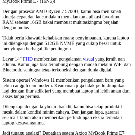
MyBook Prime E7 (16N5)!
Dengan prosesor AMD Ryzen 7 5700U, kamu bisa menikmati
kinerja cepat dan lancar dalam menjalankan aplikasi favoritmu.
RAM sebesar 16GB bakal membuat multitaskingmu berjalan
dengan mulus.
Tidak perlu khawatir kehabisan ruang penyimpanan, karena laptop
ini dilengkapi dengan 512GB NVME yang cukup besar untuk
menyimpan berbagai file pentingmu.
Layar 14”
FHD
memberikan pengalaman
visual
yang jernih nan
aduhai. Kamu juga bisa terhubung dengan mudah melalui WiFi dan
Bluetooth, sehingga tetap terkoneksi dengan dunia digital.
Sistem operasi Windows 11 memberikan pengalaman baru yang
lebih canggih dan modern. Keamanan juga tidak perlu diragukan
lagi dengan fitur sidik jari yang membuat laptop ini lebih aman dari
akses tanpa permisi.
Dilengkapi dengan keyboard backlit, kamu bisa tetap produktif
meski dalam kondisi minim cahaya. Dan jangan lupa, garansi
selama 1 tahun akan memberikan perlindungan ekstra terhadap
laptop kesayanganmu.
Jadi tunggu apalagi? Dapatkan segera Axioo MyBook Prime E7