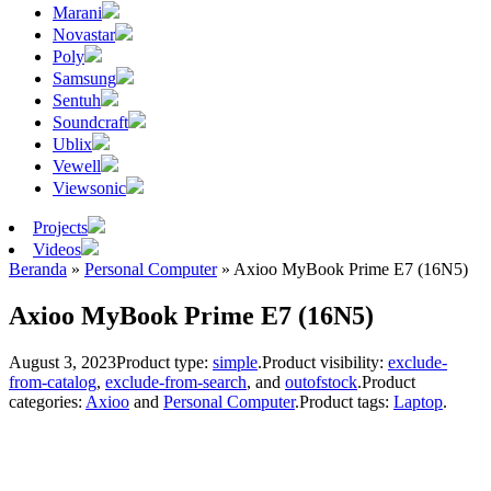
Marani
Novastar
Poly
Samsung
Sentuh
Soundcraft
Ublix
Vewell
Viewsonic
Projects
Videos
Beranda
»
Personal Computer
»
Axioo MyBook Prime E7 (16N5)
Axioo MyBook Prime E7 (16N5)
August 3, 2023
Product type:
simple
.
Product visibility:
exclude-
from-catalog
,
exclude-from-search
, and
outofstock
.
Product
categories:
Axioo
and
Personal Computer
.
Product tags:
Laptop
.