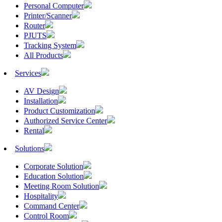
Personal Computer
Printer/Scanner
Router
PJUTS
Tracking System
All Products
Services
AV Design
Installation
Product Customization
Authorized Service Center
Rental
Solutions
Corporate Solution
Education Solution
Meeting Room Solution
Hospitality
Command Center
Control Room