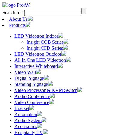
Search for:
About Us
Products
LED Videotron Indoor
Insight COB Series
Insight CFD Series
LED Videotron Outdoor
All In One LED Videotron
Interactive Whiteboard
Video Wall
Digital Signage
Standing Signage
Video Processor & KVM Switch
Audio Conference
Video Conference
Bracket
Automation
Audio System
Accessories
Hospitality TV