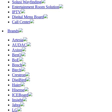
Solusi Wayfinding
Entertainment Room Solution
IPTV
Digital Menu Board
Call Center
Brands
Artesia
AUDAC
Axioo
BenQ
BoE
Bosch
Btech
Crestron
DigiBird
Haier
Hisense
ICEBoard
Insight
Jabra
LG