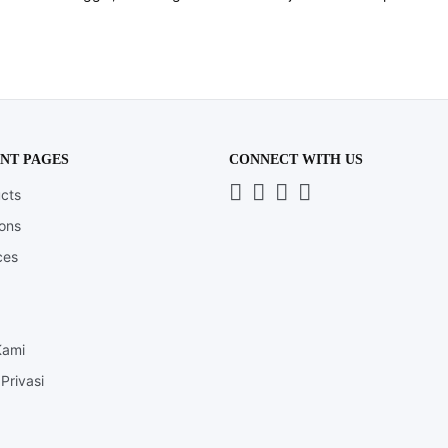
NT PAGES
CONNECT WITH US
Whatsapp
LinkedIn
News
Instagram
cts
Letter
ions
ces
Kami
Privasi