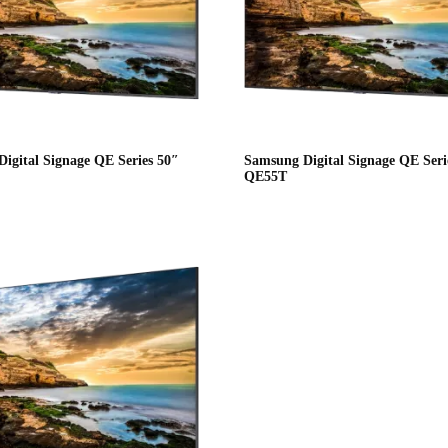
igital Signage QE Series 50″
Samsung Digital Signage QE Seri
QE55T