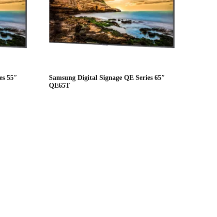
es 55″
Samsung Digital Signage QE Series 65″
QE65T