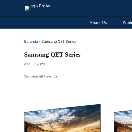
About Us
Prod
Beranda
»
Samsung QET Series
Samsung QET Series
April 3, 2023
Showing all 6 results