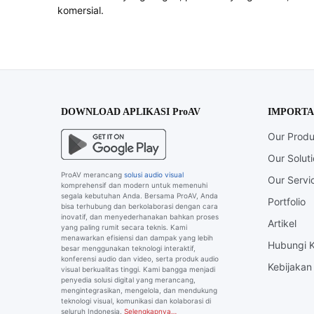
komersial.
DOWNLOAD APLIKASI ProAV
IMPORTA
Our Produ
Our Solut
ProAV merancang
solusi audio visual
Our Servi
komprehensif dan modern untuk memenuhi
segala kebutuhan Anda. Bersama ProAV, Anda
Portfolio
bisa terhubung dan berkolaborasi dengan cara
inovatif, dan menyederhanakan bahkan proses
Artikel
yang paling rumit secara teknis. Kami
menawarkan efisiensi dan dampak yang lebih
Hubungi 
besar menggunakan teknologi interaktif,
konferensi audio dan video, serta produk audio
Kebijakan 
visual berkualitas tinggi. Kami bangga menjadi
penyedia solusi digital yang merancang,
mengintegrasikan, mengelola, dan mendukung
teknologi visual, komunikasi dan kolaborasi di
seluruh Indonesia.
Selengkapnya…