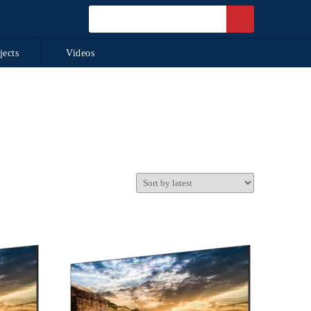
jects
Videos