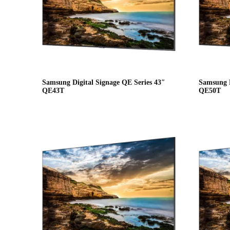
Samsung Digital Signage QE Series 43″
Samsung D
QE43T
QE50T