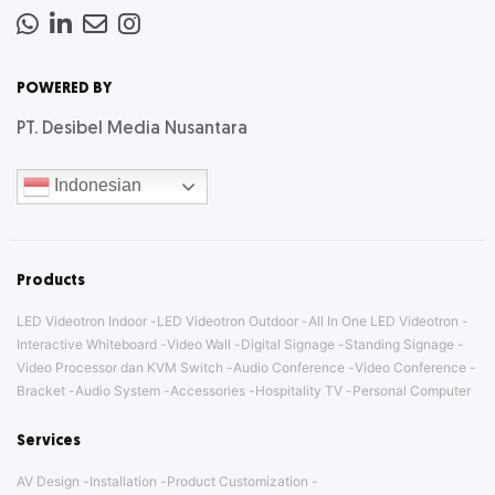
Whatsapp
LinkedIn
News
Instagram
Letter
POWERED BY
PT. Desibel Media Nusantara
Indonesian
Products
LED Videotron Indoor
LED Videotron Outdoor
All In One LED Videotron
Interactive Whiteboard
Video Wall
Digital Signage
Standing Signage
Video Processor dan KVM Switch
Audio Conference
Video Conference
Bracket
Audio System
Accessories
Hospitality TV
Personal Computer
Services
AV Design
Installation
Product Customization