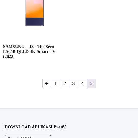
SAMSUNG – 43″ The Sero
LS05B QLED 4K Smart TV
(2022)
←
1
2
3
4
5
DOWNLOAD APLIKASI ProAV