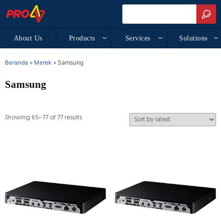
About Us
Products
Services
Solutions
Beranda
»
Merek
»
Samsung
Samsung
Showing 65–77 of 77 results