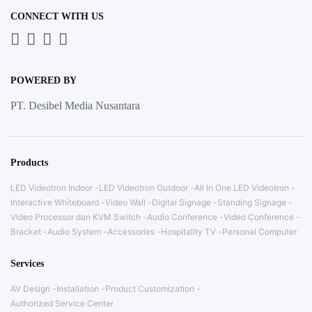
CONNECT WITH US
Whatsapp
LinkedIn
News
Instagram
Letter
POWERED BY
PT. Desibel Media Nusantara
Products
LED Videotron Indoor
LED Videotron Outdoor
All In One LED Videotron
Interactive Whiteboard
Video Wall
Digital Signage
Standing Signage
Video Processor dan KVM Switch
Audio Conference
Video Conference
Bracket
Audio System
Accessories
Hospitality TV
Personal Computer
Services
AV Design
Installation
Product Customization
Authorized Service Center