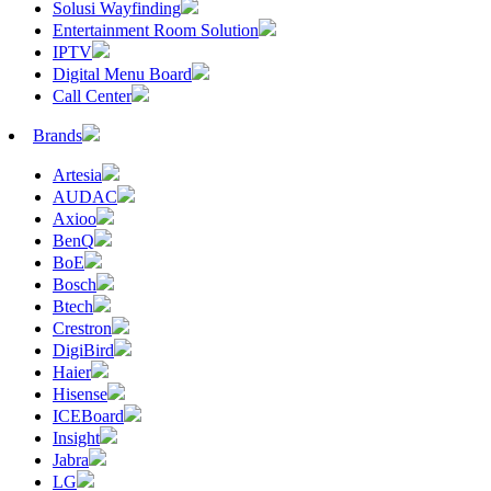
Solusi Wayfinding
Entertainment Room Solution
IPTV
Digital Menu Board
Call Center
Brands
Artesia
AUDAC
Axioo
BenQ
BoE
Bosch
Btech
Crestron
DigiBird
Haier
Hisense
ICEBoard
Insight
Jabra
LG