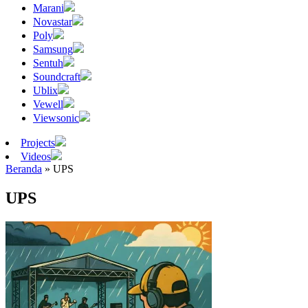
Marani
Novastar
Poly
Samsung
Sentuh
Soundcraft
Ublix
Vewell
Viewsonic
Projects
Videos
Beranda
»
UPS
UPS