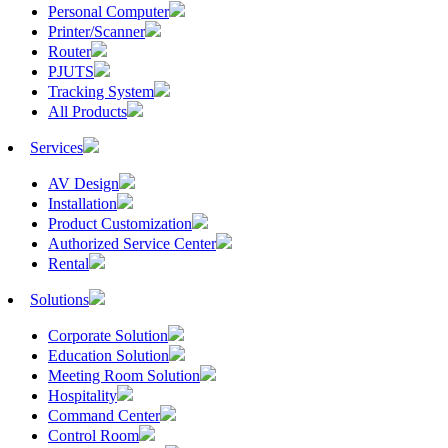
Personal Computer
Printer/Scanner
Router
PJUTS
Tracking System
All Products
Services
AV Design
Installation
Product Customization
Authorized Service Center
Rental
Solutions
Corporate Solution
Education Solution
Meeting Room Solution
Hospitality
Command Center
Control Room