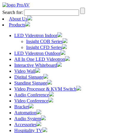
Search for:
About Us
Products
LED Videotron Indoor
Insight COB Series
Insight CFD Series
LED Videotron Outdoor
All In One LED Videotron
Interactive Whiteboard
Video Wall
Digital Signage
Standing Signage
Video Processor & KVM Switch
Audio Conference
Video Conference
Bracket
Automation
Audio System
Accessories
Hospitality TV