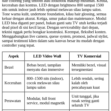
hair coloring yang smooth atau lookbook makeup musiman. Kedua,
kecerahan dan kontras. LED dengan brightness 800 sampai 1500
nits untuk indoor jauh lebih optimal melawan silau lampu salon.
Tone warna kulit, undertone foundation, kilau hair glossing, semua
keluar dengan akurat. Ketiga, umur pakai dan maintenance. Modul
LED bisa diganti per panel, bukan ganti satu TV utuh ketika terjadi
dead pixel di sisi kecil layar. Dengan serviceability dari depan,
teknisi nggak perlu bongkar konstruksi. Keempat, fleksibel konten.
Menggabungkan live camera, queue system, promosi, jadwal stylist,
sampai testimoni klien dalam satu kanvas besar itu mudah dengan
controller yang tepat.
Aspek
LED Video Wall
TV Komersial
Bebas bezel, tampilan
Memiliki bezel, visual
Bezel
menyatu dan immersive
tersegmentasi
800–1500 nits (indoor),
Lebih rendah, sering
Kecerahan
cocok melawan silau
kalah oleh
lampu salon
pencahayaan kuat
Unit tunggal, jika
Modular, full front
Perawatan
rusak sering ganti
service, modul magnetik
seluruh TV