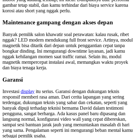
gambar tetap stabil, dan kamu terhindar dari biaya service karena
korosi atau short yang nggak perlu.
Maintenance gampang dengan akses depan
Banyak pemilik salon khawatir soal perawatan: kalau rusak, ribet
nggak? LED modern mendukung full front service. Artinya, modul
magnetik bisa ditarik dari depan untuk penggantian cepat tanpa
bongkar dinding. Ini mengurangi downtime layanan, jadi kamu
nggak kehilangan momen saat traffic ramai. Selain itu, modul
magnetik mempercepat instalasi awal, memangkas waktu proyek
dan biaya tenaga kerja.
Garansi
Investasi
display
itu serius. Garansi dengan dukungan teknis
responsif memberi rasa aman. Dari cerita lapangan yang sering
terdengar, dukungan teknis yang sabar dan cekatan, seperti yang
banyak dipuji terhadap teknisi bernama David dalam testimoni
pengguna, sangat berharga. Ada kasus panel baru dipasang dan
langsung normal, konfigurasi video wall yang cepat dibereskan,
sampai sesi bantuan jarak jauh yang menuntaskan masalah di hari
yang sama. Pengalaman seperti ini mengurangi beban mental kamu
sebagai pemilik usaha.