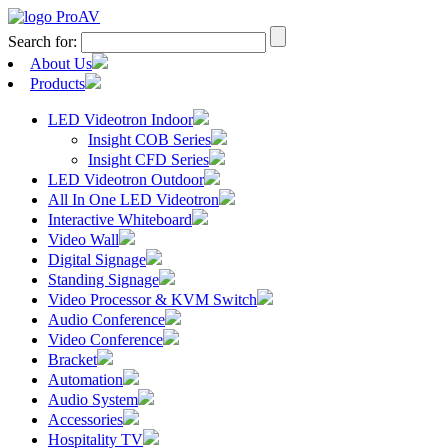
Search for:
About Us
Products
LED Videotron Indoor
Insight COB Series
Insight CFD Series
LED Videotron Outdoor
All In One LED Videotron
Interactive Whiteboard
Video Wall
Digital Signage
Standing Signage
Video Processor & KVM Switch
Audio Conference
Video Conference
Bracket
Automation
Audio System
Accessories
Hospitality TV