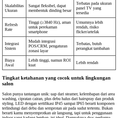
Terbatas pada ukuran
Skalabilitas
Sangat fleksibel, dapat
panel TV yang
Ukuran
membentuk dinding besar
tersedia
Tinggi (≥3840 Hz), aman
Umumnya lebih
Refresh
untuk perekaman
rendah, risiko
Rate
smartphone
flicker/artefak
Mudah integrasi
Integrasi
Terbatas, butuh
POS/CRM, pengaturan
Sistem
perangkat tambahan
zonasi layar
Biaya
Lebih tinggi, namun ROI
Lebih rendah
Awal
kuat
Tingkat ketahanan yang cocok untuk lingkungan
salon
Salon punya tantangan unik: uap dari steamer, kelembapan dari area
washing, cipratan cairan, plus debu halus dari hairspray dan produk
styling. LED dengan sertifikasi IP45 sampai IP65 berarti komponen
terlindungi dari debu dan semprotan air pada sudut tertentu. Bukan
berarti kamu menyemprotkan air langsung, tapi untuk penggunaan
indoor yang kadang lembap, ini ideal. Dampaknya dua: performa