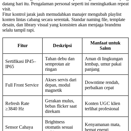
datang hari itu. Pengalaman personal seperti ini meningkatkan repeat
visit.
Fitur kontrol jarak jauh memudahkan manajer mengubah playlist
konten lintas cabang secara serentak. Standar naming file, template
desain, dan library visual yang konsisten akan menjaga brandmu
selalu tampil rapi.
Manfaat untuk
Fitur
Deskripsi
Salon
Tahan debu dan
Aman di lingkungan
Sertifikasi IP45–
semprotan air
lembap, umur pakai
IP65
ringan
panjang
Akses servis dari
Downtime rendah,
Full Front Service
depan, modul
perbaikan cepat
magnetik
Gerakan mulus,
Refresh Rate
Konten UGC klien
bebas flicker saat
≥3840 Hz
terlihat profesional
direkam
Brightness
Kenyamanan mata,
Sensor Cahaya
otomatis sesuai
hemat energi