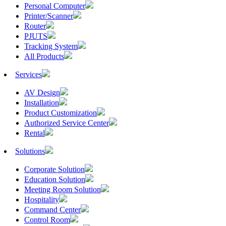
Personal Computer
Printer/Scanner
Router
PJUTS
Tracking System
All Products
Services
AV Design
Installation
Product Customization
Authorized Service Center
Rental
Solutions
Corporate Solution
Education Solution
Meeting Room Solution
Hospitality
Command Center
Control Room