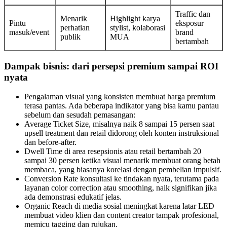
Traffic dan
Menarik
Highlight karya
Pintu
eksposur
perhatian
stylist, kolaborasi
masuk/event
brand
publik
MUA
bertambah
Dampak bisnis: dari persepsi premium sampai ROI
nyata
Pengalaman visual yang konsisten membuat harga premium
terasa pantas. Ada beberapa indikator yang bisa kamu pantau
sebelum dan sesudah pemasangan:
Average Ticket Size, misalnya naik 8 sampai 15 persen saat
upsell treatment dan retail didorong oleh konten instruksional
dan before-after.
Dwell Time di area resepsionis atau retail bertambah 20
sampai 30 persen ketika visual menarik membuat orang betah
membaca, yang biasanya korelasi dengan pembelian impulsif.
Conversion Rate konsultasi ke tindakan nyata, terutama pada
layanan color correction atau smoothing, naik signifikan jika
ada demonstrasi edukatif jelas.
Organic Reach di media sosial meningkat karena latar LED
membuat video klien dan content creator tampak profesional,
memicu tagging dan rujukan.