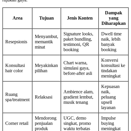
Dampak
Area
Tujuan
Jenis Konten
yang
Diharapkan
Signature looks,
Dwell time
Menyambut,
paket bundling,
naik, lebih
Resepsionis
memantik
testimoni, QR
banyak
minat
booking
booking
Konversi
Chart warna,
Konsultasi
Meyakinkan
konsultasi ke
simulasi gaya,
hair color
pilihan
tindakan
before-after asli
meningkat
Kepuasan
Ambience alam,
naik,
Ruang
Relaksasi
gradient lembut,
peluang
spa/treatment
musik tenang
upsell
layanan
Mendorong
UGC, demo
Impulse
Corner retail
penjualan
singkat, promo
buying
produk
waktu terbatas
meningkat