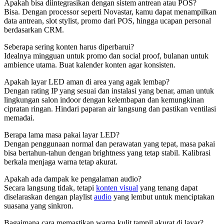
Apakah bisa diintegrasikan dengan sistem antrean atau POS?
Bisa. Dengan processor seperti Novastar, kamu dapat menampilkan
data antrean, slot stylist, promo dari POS, hingga ucapan personal
berdasarkan CRM.
Seberapa sering konten harus diperbarui?
Idealnya mingguan untuk promo dan social proof, bulanan untuk
ambience utama. Buat kalender konten agar konsisten.
Apakah layar LED aman di area yang agak lembap?
Dengan rating IP yang sesuai dan instalasi yang benar, aman untuk
lingkungan salon indoor dengan kelembapan dan kemungkinan
cipratan ringan. Hindari paparan air langsung dan pastikan ventilasi
memadai.
Berapa lama masa pakai layar LED?
Dengan penggunaan normal dan perawatan yang tepat, masa pakai
bisa bertahun-tahun dengan brightness yang tetap stabil. Kalibrasi
berkala menjaga warna tetap akurat.
Apakah ada dampak ke pengalaman audio?
Secara langsung tidak, tetapi
konten visual
yang tenang dapat
diselaraskan dengan playlist
audio
yang lembut untuk menciptakan
suasana yang sinkron.
Bagaimana cara memastikan warna kulit tampil akurat di layar?