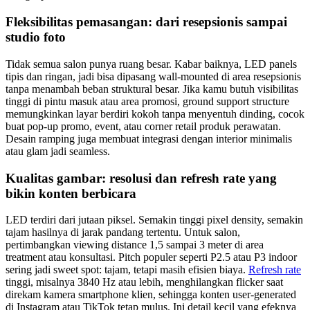
Fleksibilitas pemasangan: dari resepsionis sampai
studio foto
Tidak semua salon punya ruang besar. Kabar baiknya, LED panels
tipis dan ringan, jadi bisa dipasang wall-mounted di area resepsionis
tanpa menambah beban struktural besar. Jika kamu butuh visibilitas
tinggi di pintu masuk atau area promosi, ground support structure
memungkinkan layar berdiri kokoh tanpa menyentuh dinding, cocok
buat pop-up promo, event, atau corner retail produk perawatan.
Desain ramping juga membuat integrasi dengan interior minimalis
atau glam jadi seamless.
Kualitas gambar: resolusi dan refresh rate yang
bikin konten berbicara
LED terdiri dari jutaan piksel. Semakin tinggi pixel density, semakin
tajam hasilnya di jarak pandang tertentu. Untuk salon,
pertimbangkan viewing distance 1,5 sampai 3 meter di area
treatment atau konsultasi. Pitch populer seperti P2.5 atau P3 indoor
sering jadi sweet spot: tajam, tetapi masih efisien biaya.
Refresh rate
tinggi, misalnya 3840 Hz atau lebih, menghilangkan flicker saat
direkam kamera smartphone klien, sehingga konten user-generated
di Instagram atau TikTok tetap mulus. Ini detail kecil yang efeknya