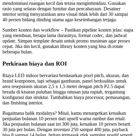
mendominasi ruangan kecil dan terasa mengintimidasi. Gunakan
rasio yang selaras dengan furnitur dan pencahayaan. Desainer
interior sering menyarankan area visual tidak lebih dari 30 sampai
40 persen bidang dinding utama agar keseimbangan terjaga.
Sumber konten dan workflow – Pastikan pipeline konten jelas: siapa
yang membuat, berapa lama durasinya, format codec, dan jadwal
update. Simpan template desain untuk promo musiman agar proses
cepat. Jika tim kecil, gunakan library konten yang bisa di-rotate
beberapa bulan.
Perkiraan biaya dan ROI
Biaya LED indoor bervariasi berdasarkan pixel pitch, ukuran, dan
brand komponen, tapi sebagai gambaran, panel berkualitas untuk
area resepsionis ukuran 2,5 x 1,5 meter dengan pitch P2.5 dapat
berada di kisaran puluhan hingga ratusan juta rupiah, tergantung
konfigurasi dan struktur. Tambahkan biaya processor, pemasangan,
dan finishing interior.
Bagaimana balik modalnya? Misal, kamu menargetkan kenaikan
penjualan bulanan 10 persen dari upsell warna rambut dan retail.
Jika penjualan bulanan saat ini 300 juta, kenaikan 10 persen berarti
30 juta per bulan. Dengan investasi 250 sampai 400 juta, payback
bisa 8 sampai 14 bulan, belum termasuk efek samping positif seperti