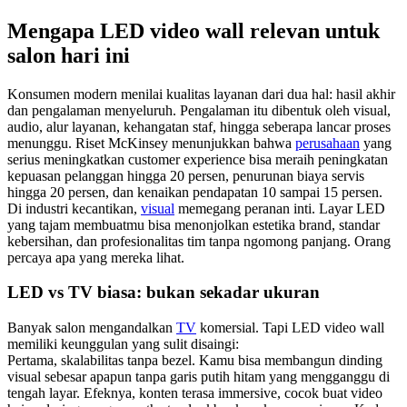
Mengapa LED video wall relevan untuk
salon hari ini
Konsumen modern menilai kualitas layanan dari dua hal: hasil akhir
dan pengalaman menyeluruh. Pengalaman itu dibentuk oleh visual,
audio, alur layanan, kehangatan staf, hingga seberapa lancar proses
menunggu. Riset McKinsey menunjukkan bahwa
perusahaan
yang
serius meningkatkan customer experience bisa meraih peningkatan
kepuasan pelanggan hingga 20 persen, penurunan biaya servis
hingga 20 persen, dan kenaikan pendapatan 10 sampai 15 persen.
Di industri kecantikan,
visual
memegang peranan inti. Layar LED
yang tajam membuatmu bisa menonjolkan estetika brand, standar
kebersihan, dan profesionalitas tim tanpa ngomong panjang. Orang
percaya apa yang mereka lihat.
LED vs TV biasa: bukan sekadar ukuran
Banyak salon mengandalkan
TV
komersial. Tapi LED video wall
memiliki keunggulan yang sulit disaingi:
Pertama, skalabilitas tanpa bezel. Kamu bisa membangun dinding
visual sebesar apapun tanpa garis putih hitam yang mengganggu di
tengah layar. Efeknya, konten terasa immersive, cocok buat video