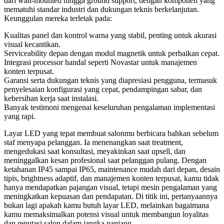
dari wall-mounted hingga ground support, dengan komponen yang
mematuhi standar industri dan dukungan teknis berkelanjutan.
Keunggulan mereka terletak pada:
Kualitas panel dan kontrol warna yang stabil, penting untuk akurasi
visual kecantikan.
Serviceability depan dengan modul magnetik untuk perbaikan cepat.
Integrasi processor handal seperti Novastar untuk manajemen
konten terpusat.
Garansi serta dukungan teknis yang diapresiasi pengguna, termasuk
penyelesaian konfigurasi yang cepat, pendampingan sabar, dan
kebersihan kerja saat instalasi.
Banyak testimoni mengenai keseluruhan pengalaman implementasi
yang rapi.
Layar LED yang tepat membuat salonmu berbicara bahkan sebelum
staf menyapa pelanggan. Ia menenangkan saat treatment,
mengedukasi saat konsultasi, meyakinkan saat upsell, dan
meninggalkan kesan profesional saat pelanggan pulang. Dengan
ketahanan IP45 sampai IP65, maintenance mudah dari depan, desain
tipis, brightness adaptif, dan manajemen konten terpusat, kamu tidak
hanya mendapatkan pajangan visual, tetapi mesin pengalaman yang
meningkatkan kepuasan dan pendapatan. Di titik ini, pertanyaannya
bukan lagi apakah kamu butuh layar LED, melainkan bagaimana
kamu memaksimalkan potensi visual untuk membangun loyalitas
dan reputasi salon dalam jangka panjang.