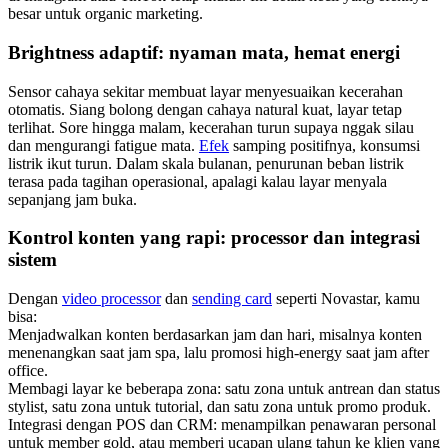
besar untuk organic marketing.
Brightness adaptif: nyaman mata, hemat energi
Sensor cahaya sekitar membuat layar menyesuaikan kecerahan
otomatis. Siang bolong dengan cahaya natural kuat, layar tetap
terlihat. Sore hingga malam, kecerahan turun supaya nggak silau
dan mengurangi fatigue mata.
Efek
samping positifnya, konsumsi
listrik ikut turun. Dalam skala bulanan, penurunan beban listrik
terasa pada tagihan operasional, apalagi kalau layar menyala
sepanjang jam buka.
Kontrol konten yang rapi: processor dan integrasi
sistem
Dengan
video processor
dan
sending card
seperti Novastar, kamu
bisa:
Menjadwalkan konten berdasarkan jam dan hari, misalnya konten
menenangkan saat jam spa, lalu promosi high-energy saat jam after
office.
Membagi layar ke beberapa zona: satu zona untuk antrean dan status
stylist, satu zona untuk tutorial, dan satu zona untuk promo produk.
Integrasi dengan POS dan CRM: menampilkan penawaran personal
untuk member gold, atau memberi ucapan ulang tahun ke klien yang