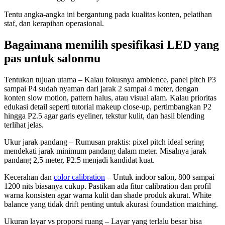
Tentu angka-angka ini bergantung pada kualitas konten, pelatihan
staf, dan kerapihan operasional.
Bagaimana memilih spesifikasi LED yang
pas untuk salonmu
Tentukan tujuan utama – Kalau fokusnya ambience, panel pitch P3
sampai P4 sudah nyaman dari jarak 2 sampai 4 meter, dengan
konten slow motion, pattern halus, atau visual alam. Kalau prioritas
edukasi detail seperti tutorial makeup close-up, pertimbangkan P2
hingga P2.5 agar garis eyeliner, tekstur kulit, dan hasil blending
terlihat jelas.
Ukur jarak pandang – Rumusan praktis: pixel pitch ideal sering
mendekati jarak minimum pandang dalam meter. Misalnya jarak
pandang 2,5 meter, P2.5 menjadi kandidat kuat.
Kecerahan dan
color calibration
– Untuk indoor salon, 800 sampai
1200 nits biasanya cukup. Pastikan ada fitur calibration dan profil
warna konsisten agar warna kulit dan shade produk akurat. White
balance yang tidak drift penting untuk akurasi foundation matching.
Ukuran layar vs proporsi ruang – Layar yang terlalu besar bisa