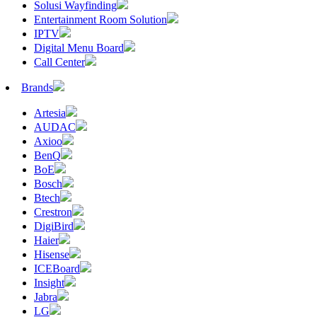
Solusi Wayfinding
Entertainment Room Solution
IPTV
Digital Menu Board
Call Center
Brands
Artesia
AUDAC
Axioo
BenQ
BoE
Bosch
Btech
Crestron
DigiBird
Haier
Hisense
ICEBoard
Insight
Jabra
LG