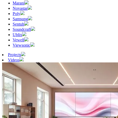
Marani
Novastar
Poly
Samsung
Sentuh
Soundcraft
Ublix
Vewell
Viewsonic
Projects
Videos