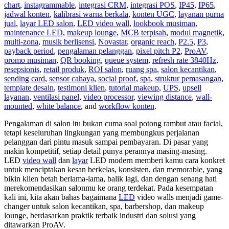
chart
,
instagrammable
,
integrasi CRM
,
integrasi POS
,
IP45
,
IP65
,
jadwal konten
,
kalibrasi warna berkala
,
konten UGC
,
layanan purna
jual
,
layar LED salon
,
LED video wall
,
lookbook musiman
,
maintenance LED
,
makeup lounge
,
MCB terpisah
,
modul magnetik
,
multi-zona
,
musik berlisensi
,
Novastar
,
organic reach
,
P2.5
,
P3
,
payback period
,
pengalaman pelanggan
,
pixel pitch P2
,
ProAV
,
promo musiman
,
QR booking
,
queue system
,
refresh rate 3840Hz
,
resepsionis
,
retail produk
,
ROI salon
,
ruang spa
,
salon kecantikan
,
sending card
,
sensor cahaya
,
social proof
,
spa
,
struktur pemasangan
,
template desain
,
testimoni klien
,
tutorial makeup
,
UPS
,
upsell
layanan
,
ventilasi panel
,
video processor
,
viewing distance
,
wall-
mounted
,
white balance
, and
workflow konten
.
Pengalaman di salon itu bukan cuma soal potong rambut atau facial,
tetapi keseluruhan lingkungan yang membungkus perjalanan
pelanggan dari pintu masuk sampai pembayaran. Di pasar yang
makin kompetitif, setiap detail punya perannya masing-masing.
LED
video wall
dan
layar
LED modern memberi kamu cara konkret
untuk menciptakan kesan berkelas, konsisten, dan memorable, yang
bikin klien betah berlama-lama, balik lagi, dan dengan senang hati
merekomendasikan salonmu ke orang terdekat. Pada kesempatan
kali ini, kita akan bahas bagaimana
LED
video walls menjadi game-
changer untuk salon kecantikan, spa, barbershop, dan makeup
lounge, berdasarkan praktik terbaik industri dan solusi yang
ditawarkan ProAV.