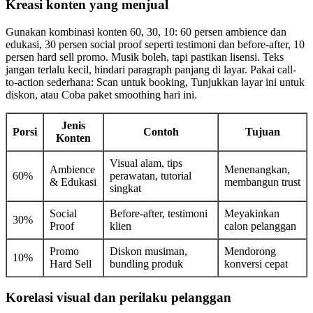
Kreasi konten yang menjual
Gunakan kombinasi konten 60, 30, 10: 60 persen ambience dan
edukasi, 30 persen social proof seperti testimoni dan before-after, 10
persen hard sell promo. Musik boleh, tapi pastikan lisensi. Teks
jangan terlalu kecil, hindari paragraph panjang di layar. Pakai call-
to-action sederhana: Scan untuk booking, Tunjukkan layar ini untuk
diskon, atau Coba paket smoothing hari ini.
Jenis
Porsi
Contoh
Tujuan
Konten
Visual alam, tips
Ambience
Menenangkan,
60%
perawatan, tutorial
& Edukasi
membangun trust
singkat
Social
Before-after, testimoni
Meyakinkan
30%
Proof
klien
calon pelanggan
Promo
Diskon musiman,
Mendorong
10%
Hard Sell
bundling produk
konversi cepat
Korelasi visual dan perilaku pelanggan