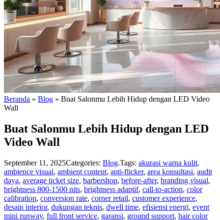
Beranda
»
Blog
»
Buat Salonmu Lebih Hidup dengan LED Video
Wall
Buat Salonmu Lebih Hidup dengan LED
Video Wall
September 11, 2025
Categories:
Blog
.
Tags:
akurasi warna kulit
,
ambience visual
,
ambient content
,
anti-flicker
,
area konsultasi
,
audit
daya
,
average ticket size
,
barbershop
,
before-after
,
branding visual
,
brightness 800-1500 nits
,
brightness adaptif
,
call-to-action
,
color
calibration
,
conversion rate
,
corner retail
,
customer experience
,
desain interior
,
dukungan teknis
,
dwell time
,
efisiensi energi
,
event
mini runway
,
full front service
,
garansi
,
ground support
,
hair color