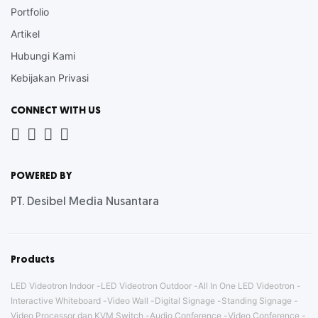
Portfolio
Artikel
Hubungi Kami
Kebijakan Privasi
CONNECT WITH US
Whatsapp
LinkedIn
News
Instagram
Letter
POWERED BY
PT. Desibel Media Nusantara
Products
LED Videotron Indoor
LED Videotron Outdoor
All In One LED Videotron
Interactive Whiteboard
Video Wall
Digital Signage
Standing Signage
Video Processor dan KVM Switch
Audio Conference
Video Conference