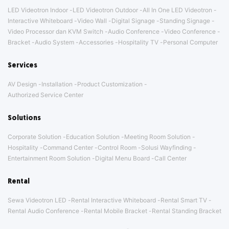
LED Videotron Indoor
LED Videotron Outdoor
All In One LED Videotron
Interactive Whiteboard
Video Wall
Digital Signage
Standing Signage
Video Processor dan KVM Switch
Audio Conference
Video Conference
Bracket
Audio System
Accessories
Hospitality TV
Personal Computer
Services
AV Design
Installation
Product Customization
Authorized Service Center
Solutions
Corporate Solution
Education Solution
Meeting Room Solution
Hospitality
Command Center
Control Room
Solusi Wayfinding
Entertainment Room Solution
Digital Menu Board
Call Center
Rental
Sewa Videotron LED
Rental Interactive Whiteboard
Rental Smart TV
Rental Audio Conference
Rental Mobile Bracket
Rental Standing Bracket