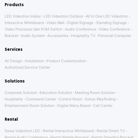
Products
LED Videotron Indoor
LED Videotron Outdoor
All In One LED Videotron
Interactive Whiteboard
Video Wall
Digital Signage
Standing Signage
Video Processor dan KVM Switch
Audio Conference
Video Conference
Bracket
Audio System
Accessories
Hospitality TV
Personal Computer
Services
AV Design
Installation
Product Customization
Authorized Service Center
Solutions
Corporate Solution
Education Solution
Meeting Room Solution
Hospitality
Command Center
Control Room
Solusi Wayfinding
Entertainment Room Solution
Digital Menu Board
Call Center
Rental
Sewa Videotron LED
Rental Interactive Whiteboard
Rental Smart TV
Rental Audio Conference
Rental Mobile Bracket
Rental Standing Bracket