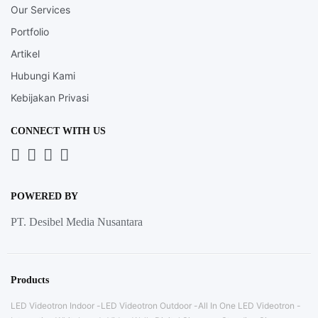
Our Services
Portfolio
Artikel
Hubungi Kami
Kebijakan Privasi
CONNECT WITH US
Whatsapp
LinkedIn
News
Instagram
Letter
POWERED BY
PT. Desibel Media Nusantara
Products
LED Videotron Indoor
LED Videotron Outdoor
All In One LED Videotron