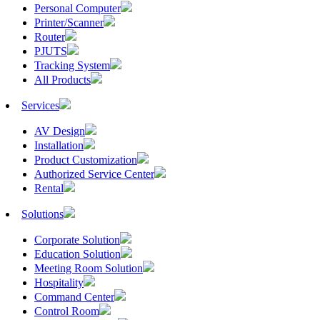
Personal Computer
Printer/Scanner
Router
PJUTS
Tracking System
All Products
Services
AV Design
Installation
Product Customization
Authorized Service Center
Rental
Solutions
Corporate Solution
Education Solution
Meeting Room Solution
Hospitality
Command Center
Control Room