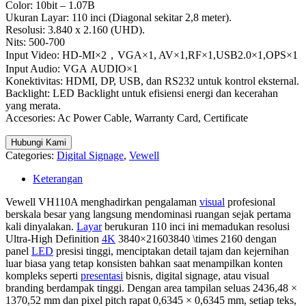
Color: 10bit – 1.07B
Ukuran Layar: 110 inci (Diagonal sekitar 2,8 meter).
Resolusi: 3.840 x 2.160 (UHD).
Nits: 500-700
Input Video: HD-MI×2，VGA×1, AV×1,RF×1,USB2.0×1,OPS×1
Input Audio: VGA AUDIO×1
Konektivitas: HDMI, DP, USB, dan RS232 untuk kontrol eksternal.
Backlight: LED Backlight untuk efisiensi energi dan kecerahan
yang merata.
Accesories: Ac Power Cable, Warranty Card, Certificate
Hubungi Kami
Categories:
Digital Signage
,
Vewell
Keterangan
Vewell VH110A menghadirkan pengalaman
visual
profesional
berskala besar yang langsung mendominasi ruangan sejak pertama
kali dinyalakan.
Layar
berukuran 110 inci ini memadukan resolusi
Ultra-High Definition
4K
3840×21603840 \times 2160
dengan
panel
LED
presisi tinggi, menciptakan detail tajam dan kejernihan
luar biasa yang tetap konsisten bahkan saat menampilkan konten
kompleks seperti
presentasi
bisnis, digital signage, atau visual
branding berdampak tinggi. Dengan area tampilan seluas 2436,48 ×
1370,52 mm dan pixel pitch rapat 0,6345 × 0,6345 mm, setiap teks,