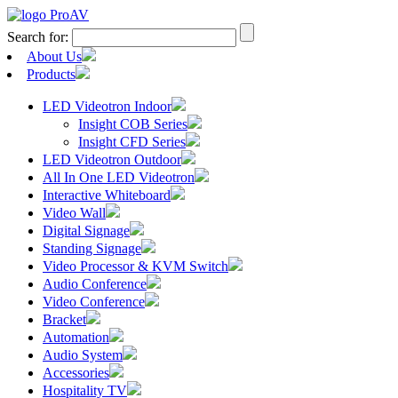
Search for:
About Us
Products
LED Videotron Indoor
Insight COB Series
Insight CFD Series
LED Videotron Outdoor
All In One LED Videotron
Interactive Whiteboard
Video Wall
Digital Signage
Standing Signage
Video Processor & KVM Switch
Audio Conference
Video Conference
Bracket
Automation
Audio System
Accessories
Hospitality TV