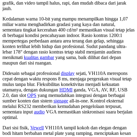
grafik, dan video tampil halus, rapi, dan mudah dibaca dari jarak
jauh.
Kedalaman warna 10-bit yang mampu menampilkan hingga 1,07
miliar warna menghadirkan gradasi yang kaya dan natural,
sementara tingkat kecerahan 400 cd/m² memastikan visual tetap jelas
di berbagai kondisi pencahayaan indoor. Rasio kontras 1200:1
mempertegas perbedaan antara area terang dan gelap, sehingga
konten terlihat lebih hidup dan profesional. Sudut pandang ultra-
lebar 178° dengan rasio kontras tetap stabil menjamin audiens
menikmati
kualitas gambar
yang sama, baik dilihat dari depan
maupun dari sisi ruangan.
Didesain sebagai professional
display
sejati, VH110A merespons
cepat dengan waktu respons 8 ms, menjaga pergerakan visual tetap
mulus tanpa blur. Fleksibilitas konektivitas menjadi kekuatan
utamanya, dengan dukungan
HDMI
ganda, VGA, AV, RF, USB
2.0, dan slot
OPS
yang memudahkan integrasi dengan berbagai
sumber konten dan sistem
signage
all-in-one. Kontrol eksternal
melalui RS232 memberikan kemudahan pengelolaan terpusat,
sementara input
audio
VGA memastikan sinkronisasi suara berjalan
optimal.
Dari sisi fisik,
Vewell
VH110A tampil kokoh dan elegan dengan
bodi hitam berbahan metal plate yang ramping, menciptakan kesan