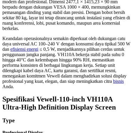
modern dan profesional. Dimensi 2477,1 × 1415,23 × 90 mm
berpadu dengan dukungan VESA 1000 × 400, memungkinkan
pemasangan dinding yang stabil dan presisi. Dengan bobot bersih
sekitar 80 kg, layar ini tetap dirancang untuk instalasi yang efisien di
ruang konferensi, lobi, pusat komando, maupun area komersial
berkelas.
Keandalan operasionalnya semakin diperkuat oleh dukungan catu
daya universal AC 100–240 V dengan konsumsi daya tipikal 500 W
dan
efisiensi energi
≤ 0,5 W, menjadikannya pilihan cerdas untuk
penggunaan jangka panjang. VH110A bekerja stabil pada suhu 0
hingga 40°C dan kelembapan hingga 90% RH, memastikan
performa konsisten di berbagai lingkungan kerja. Setiap unit
dilengkapi kabel daya AC, kartu garansi, dan sertifikat resmi,
menegaskan komitmen Vewell dalam menghadirkan solusi display
profesional yang kuat, elegan, dan siap meningkatkan citra
bisnis
Anda.
Spesifikasi Vewell-110-inch VH110A
Ultra-High Definition Display Screen
Type
Professional Display