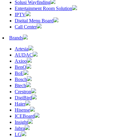
Solusi Wayfinding
Entertainment Room Solution
IPTV
Digital Menu Board
Call Center
Brands
Artesia
AUDAC
Axioo
BenQ
BoE
Bosch
Btech
Crestron
DigiBird
Haier
Hisense
ICEBoard
Insight
Jabra
LG