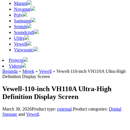
Marani
Novastar
Poly
Samsung
Sentuh
Soundcraft
Ublix
Vewell
Viewsonic
Projects
Videos
Beranda
»
Merek
»
Vewell
»
Vewell-110-inch VH110A Ultra-High
Definition Display Screen
Vewell-110-inch VH110A Ultra-High
Definition Display Screen
March 30, 2026
Product type:
external
.
Product categories:
Digital
Signage
and
Vewell
.