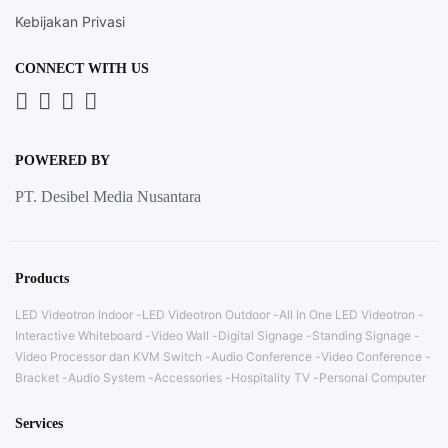
Kebijakan Privasi
CONNECT WITH US
Whatsapp
LinkedIn
News
Instagram
Letter
POWERED BY
PT. Desibel Media Nusantara
Products
LED Videotron Indoor
LED Videotron Outdoor
All In One LED Videotron
Interactive Whiteboard
Video Wall
Digital Signage
Standing Signage
Video Processor dan KVM Switch
Audio Conference
Video Conference
Bracket
Audio System
Accessories
Hospitality TV
Personal Computer
Services