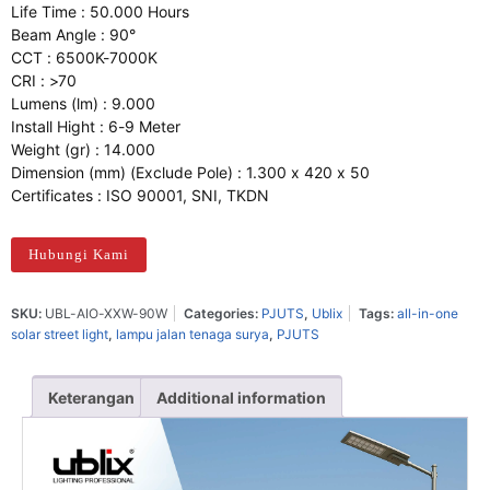
Life Time : 50.000 Hours
Beam Angle : 90°
CCT : 6500K-7000K
CRI : >70
Lumens (lm) : 9.000
Install Hight : 6-9 Meter
Weight (gr) : 14.000
Dimension (mm) (Exclude Pole) : 1.300 x 420 x 50
Certificates : ISO 90001, SNI, TKDN
Hubungi Kami
SKU:
UBL-AIO-XXW-90W
Categories:
PJUTS
,
Ublix
Tags:
all-in-one
solar street light
,
lampu jalan tenaga surya
,
PJUTS
Keterangan
Additional information