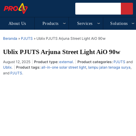
About Us
Products
Services
Solutions
Beranda
»
PJUTS
»
Ublix PJUTS Arjuna Street Light AiO 90w
Ublix PJUTS Arjuna Street Light AiO 90w
August 12, 2025
Product type:
external
.
Product categories:
PJUTS
and
Ublix
.
Product tags:
all-in-one solar street light
,
lampu jalan tenaga surya
,
and
PJUTS
.