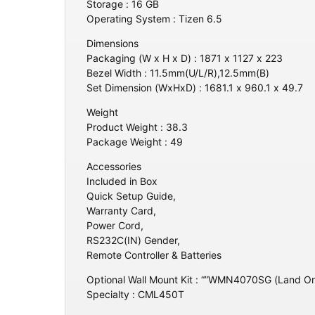
Storage : 16 GB
Operating System : Tizen 6.5
Dimensions
Packaging (W x H x D) : 1871 x 1127 x 223
Bezel Width : 11.5mm(U/L/R),12.5mm(B)
Set Dimension (WxHxD) : 1681.1 x 960.1 x 49.7
Weight
Product Weight : 38.3
Package Weight : 49
Accessories
Included in Box
Quick Setup Guide,
Warranty Card,
Power Cord,
RS232C(IN) Gender,
Remote Controller & Batteries
Optional Wall Mount Kit : “”WMN4070SG (Land
Specialty : CML450T