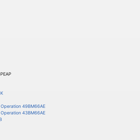
-PEAP
8K
/7 Operation 49BM66AE
/7 Operation 43BM66AE
B