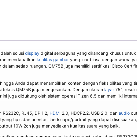
dalah solusi
display
digital serbaguna yang dirancang khusus untuk 
 akan mendapatkan
kualitas gambar
yang luar biasa dengan warna ya
dalam setiap ruangan. QM75B juga memiliki sertifikasi Cisco Certi
hingga Anda dapat menampilkan konten dengan fleksibilitas yang tin
asi teknis QM75B juga mengesankan. Dengan ukuran
layar
75″, resolu
ini juga didukung oleh sistem operasi Tizen 6.5 dan memiliki inter
n RS232C, RJ45, DP 1.2,
HDMI
2.0, HDCP2.2, USB 2.0, dan
audio
out
l yang tipis dan orientasi landscape/portrait yang dapat disesua
tput 10W 2ch juga menyediakan kualitas suara yang baik.
atkan panduan penggunaan, kartu garansi, kabel daya, RS232C(IN) 