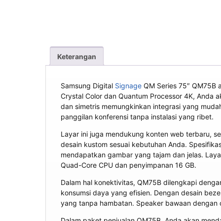
Keterangan
Samsung Digital
Signage
QM Series 75″ QM75B a
Crystal Color dan Quantum Processor 4K, Anda
dan simetris memungkinkan integrasi yang mudah 
panggilan konferensi tanpa instalasi yang ribet.
Layar ini juga mendukung konten web terbaru, se
desain kustom sesuai kebutuhan Anda. Spesifik
mendapatkan gambar yang tajam dan jelas. Layar 
Quad-Core CPU dan penyimpanan 16 GB.
Dalam hal konektivitas, QM75B dilengkapi denga
konsumsi daya yang efisien. Dengan desain beze
yang tanpa hambatan. Speaker bawaan dengan ou
Dalam paket penjualan QM75B, Anda akan mendap