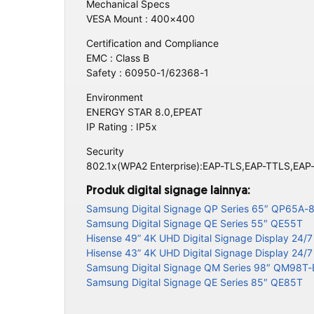
Mechanical Specs
VESA Mount : 400×400
Certification and Compliance
EMC : Class B
Safety : 60950-1/62368-1
Environment
ENERGY STAR 8.0,EPEAT
IP Rating : IP5x
Security
802.1x(WPA2 Enterprise):EAP-TLS,EAP-TTLS,EAP
Produk digital signage lainnya:
Samsung Digital Signage QP Series 65″ QP65A-
Samsung Digital Signage QE Series 55″ QE55T
Hisense 49” 4K UHD Digital Signage Display 24
Hisense 43” 4K UHD Digital Signage Display 24
Samsung Digital Signage QM Series 98″ QM98T-
Samsung Digital Signage QE Series 85″ QE85T