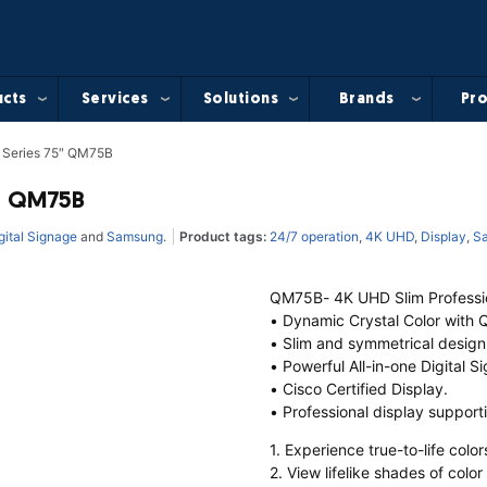
cts
Services
Solutions
Brands
Pro
 Series 75″ QM75B
5″ QM75B
gital Signage
and
Samsung
.
Product tags:
24/7 operation
,
4K UHD
,
Display
,
S
QM75B- 4K UHD Slim Professio
• Dynamic Crystal Color with Q
• Slim and symmetrical design
• Powerful All-in-one Digital S
• Cisco Certified Display.
• Professional display support
1. Experience true-to-life color
2. View lifelike shades of color