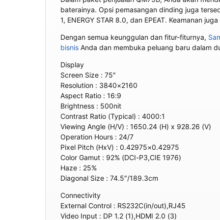
baterainya. Opsi pemasangan dinding juga tersed
1, ENERGY STAR 8.0, dan EPEAT. Keamanan juga
Dengan semua keunggulan dan fitur-fiturnya,
Sa
bisnis
Anda dan membuka peluang baru dalam dun
Display
Screen Size : 75″
Resolution : 3840×2160
Aspect Ratio : 16:9
Brightness : 500nit
Contrast Ratio (Typical) : 4000:1
Viewing Angle (H/V) : 1650.24 (H) x 928.26 (V)
Operation Hours : 24/7
Pixel Pitch (HxV) : 0.42975×0.42975
Color Gamut : 92% (DCI-P3,CIE 1976)
Haze : 25%
Diagonal Size : 74.5″/189.3cm
Connectivity
External Control : RS232C(in/out),RJ45
Video Input : DP 1.2 (1),HDMI 2.0 (3)