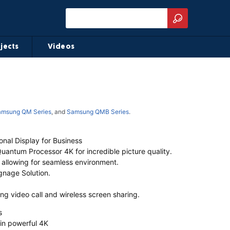
jects
Videos
amsung QM Series
, and
Samsung QMB Series
.
nal Display for Business
uantum Processor 4K for incredible picture quality.
 allowing for seamless environment.
ignage Solution.
ing video call and wireless screen sharing.
s
 in powerful 4K