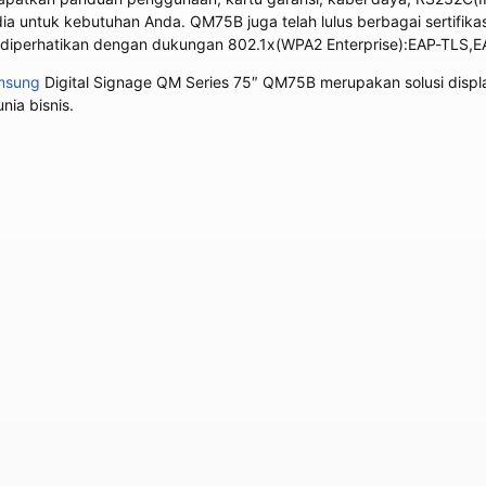
ia untuk kebutuhan Anda. QM75B juga telah lulus berbagai sertifi
 diperhatikan dengan dukungan 802.1x(WPA2 Enterprise):EAP-TLS,
msung
Digital Signage QM Series 75″ QM75B merupakan solusi displ
ia bisnis.