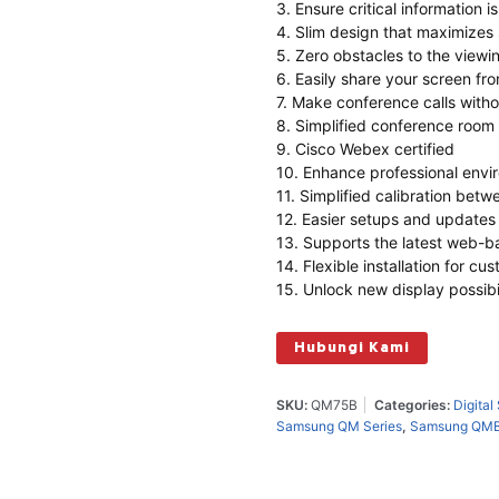
3. Ensure critical information i
4. Slim design that maximizes
5. Zero obstacles to the viewi
6. Easily share your screen fr
7. Make conference calls witho
8. Simplified conference roo
9. Cisco Webex certified
10. Enhance professional envi
11. Simplified calibration bet
12. Easier setups and updates
13. Supports the latest web-b
14. Flexible installation for c
15. Unlock new display possibil
Hubungi Kami
SKU:
QM75B
Categories:
Digital
Samsung QM Series
,
Samsung QMB