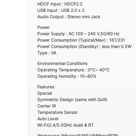
HDCP Input : HDCP2.2
USB Input : USB 2.0 x 2
Audio Output : Stereo mini Jack
Power
Power Supply : AC 100 – 240 V,50/60 Hz
Power Consumption (Typical/Max) : 161/231
Power Consumption (Standby) : less than 0.5W
Type : VA
Environmental Conditions
Operating Temperature : 0℃~ 40℃
Operating Humidity : 10~80%
Features
Special
Symmetric Design (same with QxR)
Center IR
Temperature Sensor
Auto Level
Wi-Fi(2.4/5.0GHz dual) & BT
Workspace (Microsoft365/VMWare/RDP)