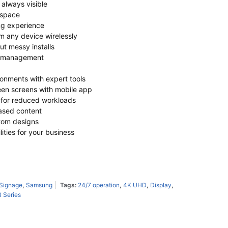
s always visible
 space
ng experience
om any device wirelessly
ut messy installs
m management
ronments with expert tools
ween screens with mobile app
 for reduced workloads
ased content
ustom designs
ities for your business
 Signage
,
Samsung
Tags:
24/7 operation
,
4K UHD
,
Display
,
 Series