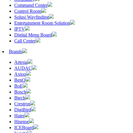
Command Center
Control Room
Solusi Wayfinding
Entertainment Room Solution
IPTV
Digital Menu Board
Call Center
Brands
Artesia
AUDAC
Axioo
BenQ
BoE
Bosch
Btech
Crestron
DigiBird
Haier
Hisense
ICEBoard