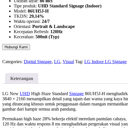
Ukuran layar:
86 inci
Tipe produk:
UHD Standard Signage (Indoor)
Model:
86UH5J-H
TKDN:
29,14%
Waktu operasi:
24/7
Orientasi:
Portrait & Landscape
Kecepatan Refresh:
120Hz
Kecerahan:
500nit (Typ)
Hubungi Kami
Categories:
Digital Signage
,
LG
,
Visual
Tag:
LG Indoor LG Signage
Keterangan
LG New
UHD
High Haze Standard
Signage
86UH5J-H menghadirk
3840 × 2160 menampilkan detail yang tajam dan warna yang kaya hingg
yang dirancang khusus untuk penggunaan dalam ruangan memastikan ko
gambar dari hampir semua arah pandang.
Permukaan high haze 28% bekerja efektif meredam pantulan cahaya, me
120 Hz dan waktu respons 8 ms menghadirkan pergerakan visual yang