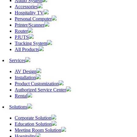
Audio System
Accessories
Hospitality TV
Personal Computer
Printer/Scanner
Router
PJUTS
Tracking System
All Products
Services
AV Design
Installation
Product Customization
Authorized Service Center
Rental
Solutions
Corporate Solution
Education Solution
Meeting Room Solution
Hospitality