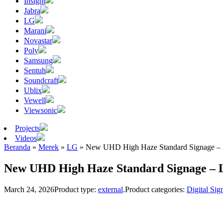
Insight
Jabra
LG
Marani
Novastar
Poly
Samsung
Sentuh
Soundcraft
Ublix
Vewell
Viewsonic
Projects
Videos
Beranda
»
Merek
»
LG
»
New UHD High Haze Standard Signage 
New UHD High Haze Standard Signage –
March 24, 2026
Product type:
external
.
Product categories:
Digital Sig