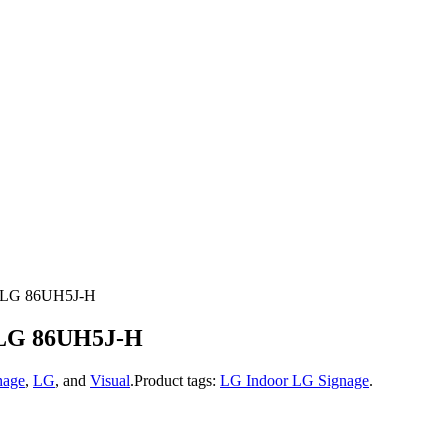
– LG 86UH5J-H
 LG 86UH5J-H
nage
,
LG
, and
Visual
.
Product tags:
LG Indoor LG Signage
.