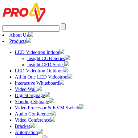
Search
for:
About Us
Products
LED Videotron Indoor
Insight COB Series
Insight CFD Series
LED Videotron Outdoor
All In One LED Videotron
Interactive Whiteboard
Video Wall
Digital Signage
Standing Signage
Video Processor & KVM Switch
Audio Conference
Video Conference
Bracket
Automation