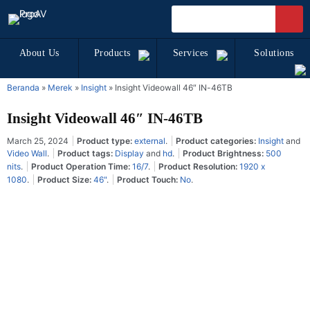
About Us
Products
Services
Solutions
Beranda
»
Merek
»
Insight
»
Insight Videowall 46″ IN-46TB
Insight Videowall 46″ IN-46TB
March 25, 2024
Product type:
external
.
Product categories:
Insight
and
Video Wall
.
Product tags:
Display
and
hd
.
Product Brightness:
500
nits
.
Product Operation Time:
16/7
.
Product Resolution:
1920 x
1080
.
Product Size:
46"
.
Product Touch:
No
.