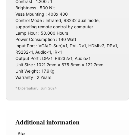
Contrast : 1.200 : 1
Brightness : 500 Nit
Vesa Mounting : 400x 400
Control Mode : Infrared, RS232 dual mode,
supporting remote control by computer
Lamp Hour : 50.000 Hours
Power Consumption : 140 Watt
Input Port : VGA(D-Sub)×1, DVI-D×1, HDMI×2, DP×1,
RS232×1, Audio×1, IR×1
Output Port : DP×1, RS232×1, Audio×1
Unit Size : 1021.2mm × 575.8mm × 122.7mm
Unit Weight : 17.9Kg
Warranty : 2 Years
* Diperbaharui Juni 2024
Additional information
Size