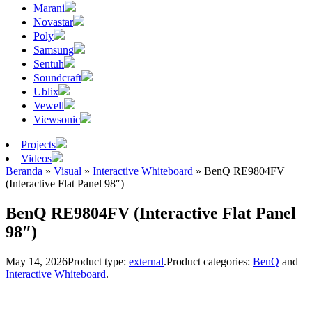
Marani
Novastar
Poly
Samsung
Sentuh
Soundcraft
Ublix
Vewell
Viewsonic
Projects
Videos
Beranda
»
Visual
»
Interactive Whiteboard
»
BenQ RE9804FV
(Interactive Flat Panel 98″)
BenQ RE9804FV (Interactive Flat Panel
98″)
May 14, 2026
Product type:
external
.
Product categories:
BenQ
and
Interactive Whiteboard
.