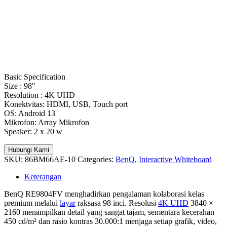
Basic Specification
Size : 98″
Resolution : 4K UHD
Konektvitas: HDMI, USB, Touch port
OS: Android 13
Mikrofon: Array Mikrofon
Speaker: 2 x 20 w
Hubungi Kami
SKU:
86BM66AE-10
Categories:
BenQ
,
Interactive Whiteboard
Keterangan
BenQ RE9804FV menghadirkan pengalaman kolaborasi kelas
premium melalui
layar
raksasa 98 inci. Resolusi
4K UHD
3840 ×
2160 menampilkan detail yang sangat tajam, sementara kecerahan
450 cd/m² dan rasio kontras 30.000:1 menjaga setiap grafik, video,