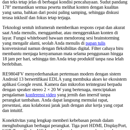
dan teks tetap jelas di berbagai kondisi pencahayaan. Sudut pandang
178° memastikan semua peserta melihat konten dengan kualitas
yang sama, bahkan dari posisi paling samping, sehingga diskusi
terasa inklusif dan fokus tetap terjaga.
Teknologi sentuh inframerah memberikan respons cepat dan akurat
saat Anda menulis, menggambar, atau menggerakkan konten di
layar. Fungsi whiteboard bawaan mendorong sesi brainstorming
yang mengalir alami, seolah Anda menulis di
papan tulis
konvensional namun dengan fleksibilitas digital. Filter cahaya biru
membantu menjaga kenyamanan mata selama penggunaan hingga
18 jam per hari, sehingga tim Anda tetap produktif tanpa rasa lelah
berlebihan.
RE9804FV menyederhanakan pertemuan modern dengan sistem
Android 13 bersertifikasi EDLA yang membuka akses ke ekosistem
aplikasi Google resmi. Kamera dan mikrofon terintegrasi berpadu
dengan speaker stereo 2 × 20 W yang bertenaga, menciptakan
pengalaman
konferensi video
yang jernih dan imersif tanpa
perangkat tambahan. Anda dapat langsung memulai rapat,
presentasi, atau kolaborasi jarak jauh dengan alur kerja yang cepat
dan intuitif.
Konektivitas yang lengkap memberi kebebasan penuh dalam
menghubungkan berbagai perangkat. Tiga port HDMI, DisplayPort,