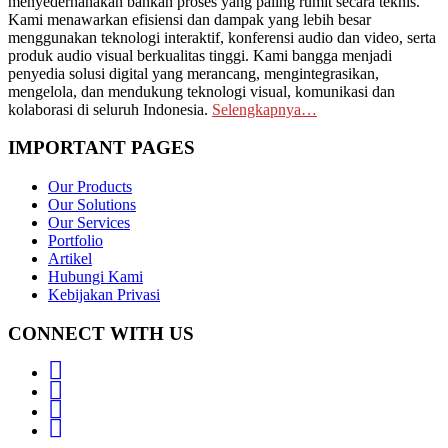
menyederhanakan bahkan proses yang paling rumit secara teknis.
Kami menawarkan efisiensi dan dampak yang lebih besar
menggunakan teknologi interaktif, konferensi audio dan video, serta
produk audio visual berkualitas tinggi. Kami bangga menjadi
penyedia solusi digital yang merancang, mengintegrasikan,
mengelola, dan mendukung teknologi visual, komunikasi dan
kolaborasi di seluruh Indonesia.
Selengkapnya…
IMPORTANT PAGES
Our Products
Our Solutions
Our Services
Portfolio
Artikel
Hubungi Kami
Kebijakan Privasi
CONNECT WITH US
Whatsapp
LinkedIn
News
Letter
Instagram