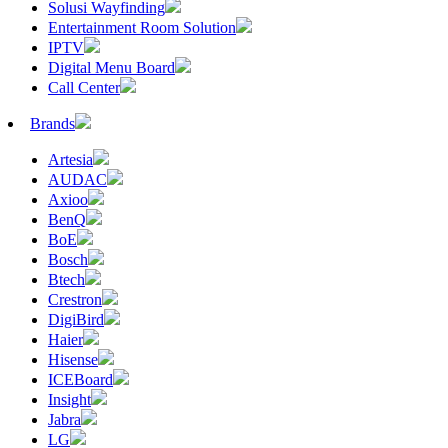
Solusi Wayfinding
Entertainment Room Solution
IPTV
Digital Menu Board
Call Center
Brands
Artesia
AUDAC
Axioo
BenQ
BoE
Bosch
Btech
Crestron
DigiBird
Haier
Hisense
ICEBoard
Insight
Jabra
LG