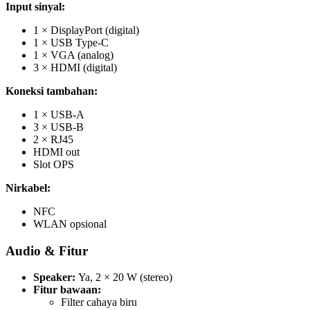
Input sinyal:
1 × DisplayPort (digital)
1 × USB Type‑C
1 × VGA (analog)
3 × HDMI (digital)
Koneksi tambahan:
1 × USB‑A
3 × USB‑B
2 × RJ45
HDMI out
Slot OPS
Nirkabel:
NFC
WLAN opsional
Audio & Fitur
Speaker:
Ya, 2 × 20 W (stereo)
Fitur bawaan:
Filter cahaya biru