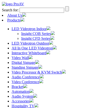
Search for:
About Us
Products
LED Videotron Indoor
Insight COB Series
Insight CFD Series
LED Videotron Outdoor
All In One LED Videotron
Interactive Whiteboard
Video Wall
Digital Signage
Standing Signage
Video Processor & KVM Switch
Audio Conference
Video Conference
Bracket
Automation
Audio System
Accessories
Hospitality TV