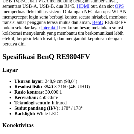
USB Type‑C, dan VGA mendukung beragam sumber sinyal,
sementara USB‑A, USB‑B, dua RJ45,
HDMI
out, dan slot
OPS
memperluas fleksibilitas sistem. Dukungan NFC dan opsi WLAN
mempercepat login serta berbagi konten secara nirkabel, membuat
transisi antar pengguna terasa mulus dan aman.
BenQ
RE9804FV
bukan sekadar layar
interaktif
berukuran besar, melainkan solusi
kolaborasi menyeluruh yang membantu tim berkomunikasi lebih
efektif, berpikir lebih kreatif, dan mengambil keputusan dengan
percaya diri.
Spesifikasi BenQ RE9804FV
Layar
Ukuran layar:
248,9 cm (98,0″)
Resolusi fisik:
3840 × 2160 (4K UHD)
Rasio kontras:
30.000:1
Kecerahan:
450 cd/m²
Teknologi sentuh:
Infrared
Sudut pandang (H/V):
178° / 178°
Backlight:
White LED
Konektivitas