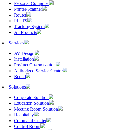
Personal Computer
Printer/Scanner
Router
PJUTS
Tracking System
All Products
Services
AV Design
Installation
Product Customization
Authorized Service Center
Rental
Solutions
Corporate Solution
Education Solution
Meeting Room Solution
Hospitality
Command Center
Control Room