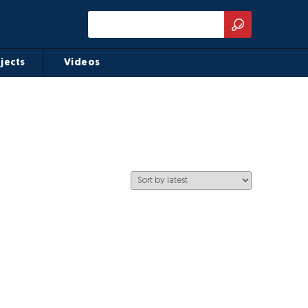
jects
Videos