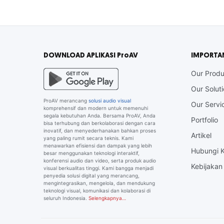
DOWNLOAD APLIKASI ProAV
IMPORTA
Our Produ
Our Solut
ProAV merancang
solusi audio visual
Our Servi
komprehensif dan modern untuk memenuhi
segala kebutuhan Anda. Bersama ProAV, Anda
Portfolio
bisa terhubung dan berkolaborasi dengan cara
inovatif, dan menyederhanakan bahkan proses
Artikel
yang paling rumit secara teknis. Kami
menawarkan efisiensi dan dampak yang lebih
Hubungi 
besar menggunakan teknologi interaktif,
konferensi audio dan video, serta produk audio
Kebijakan 
visual berkualitas tinggi. Kami bangga menjadi
penyedia solusi digital yang merancang,
mengintegrasikan, mengelola, dan mendukung
teknologi visual, komunikasi dan kolaborasi di
seluruh Indonesia.
Selengkapnya…