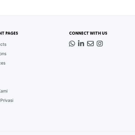
NT PAGES
CONNECT WITH US
Whatsapp
LinkedIn
News
Instagram
cts
Letter
ions
ces
Kami
Privasi