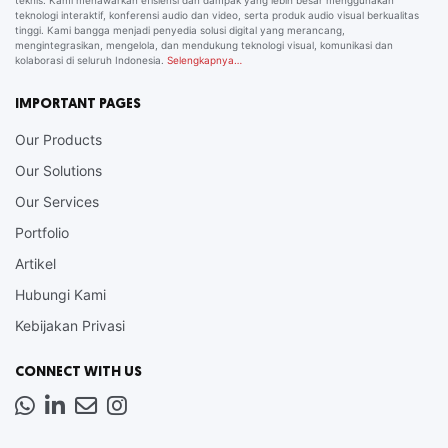
teknis. Kami menawarkan efisiensi dan dampak yang lebih besar menggunakan
teknologi interaktif, konferensi audio dan video, serta produk audio visual berkualitas
tinggi. Kami bangga menjadi penyedia solusi digital yang merancang,
mengintegrasikan, mengelola, dan mendukung teknologi visual, komunikasi dan
kolaborasi di seluruh Indonesia.
Selengkapnya…
IMPORTANT PAGES
Our Products
Our Solutions
Our Services
Portfolio
Artikel
Hubungi Kami
Kebijakan Privasi
CONNECT WITH US
Whatsapp
LinkedIn
News
Instagram
Letter