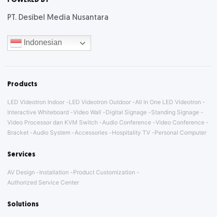
POWERED BY
PT. Desibel Media Nusantara
Indonesian
Products
LED Videotron Indoor
LED Videotron Outdoor
All In One LED Videotron
Interactive Whiteboard
Video Wall
Digital Signage
Standing Signage
Video Processor dan KVM Switch
Audio Conference
Video Conference
Bracket
Audio System
Accessories
Hospitality TV
Personal Computer
Services
AV Design
Installation
Product Customization
Authorized Service Center
Solutions