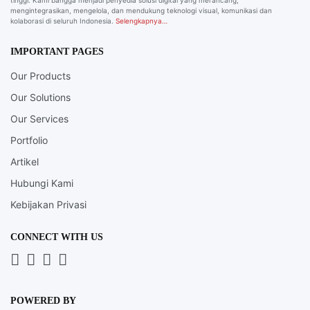
tinggi. Kami bangga menjadi penyedia solusi digital yang merancang,
mengintegrasikan, mengelola, dan mendukung teknologi visual, komunikasi dan
kolaborasi di seluruh Indonesia.
Selengkapnya…
IMPORTANT PAGES
Our Products
Our Solutions
Our Services
Portfolio
Artikel
Hubungi Kami
Kebijakan Privasi
CONNECT WITH US
Whatsapp
LinkedIn
News
Instagram
Letter
POWERED BY