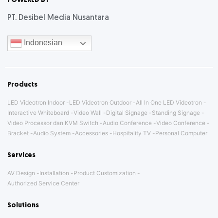
POWERED BY
PT. Desibel Media Nusantara
Indonesian
Products
LED Videotron Indoor
LED Videotron Outdoor
All In One LED Videotron
Interactive Whiteboard
Video Wall
Digital Signage
Standing Signage
Video Processor dan KVM Switch
Audio Conference
Video Conference
Bracket
Audio System
Accessories
Hospitality TV
Personal Computer
Services
AV Design
Installation
Product Customization
Authorized Service Center
Solutions