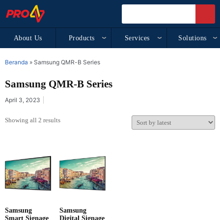
About Us
Products
Services
Solutions
Beranda
»
Samsung QMR-B Series
Samsung QMR-B Series
April 3, 2023
Showing all 2 results
Samsung
Samsung
Smart Signage
Digital Signage