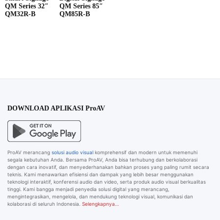
QM Series 32″
QM Series 85″
QM32R-B
QM85R-B
DOWNLOAD APLIKASI ProAV
ProAV merancang
solusi audio visual
komprehensif dan modern untuk memenuhi
segala kebutuhan Anda. Bersama ProAV, Anda bisa terhubung dan berkolaborasi
dengan cara inovatif, dan menyederhanakan bahkan proses yang paling rumit secara
teknis. Kami menawarkan efisiensi dan dampak yang lebih besar menggunakan
teknologi interaktif, konferensi audio dan video, serta produk audio visual berkualitas
tinggi. Kami bangga menjadi penyedia solusi digital yang merancang,
mengintegrasikan, mengelola, dan mendukung teknologi visual, komunikasi dan
kolaborasi di seluruh Indonesia.
Selengkapnya…