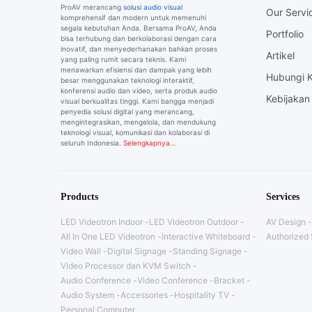
ProAV merancang
solusi audio visual
Our Servi
komprehensif dan modern untuk memenuhi
segala kebutuhan Anda. Bersama ProAV, Anda
Portfolio
bisa terhubung dan berkolaborasi dengan cara
inovatif, dan menyederhanakan bahkan proses
Artikel
yang paling rumit secara teknis. Kami
menawarkan efisiensi dan dampak yang lebih
Hubungi 
besar menggunakan teknologi interaktif,
konferensi audio dan video, serta produk audio
Kebijakan 
visual berkualitas tinggi. Kami bangga menjadi
penyedia solusi digital yang merancang,
mengintegrasikan, mengelola, dan mendukung
teknologi visual, komunikasi dan kolaborasi di
seluruh Indonesia.
Selengkapnya…
Products
Services
LED Videotron Indoor
LED Videotron Outdoor
AV Design
All In One LED Videotron
Interactive Whiteboard
Authorized 
Video Wall
Digital Signage
Standing Signage
Video Processor dan KVM Switch
Audio Conference
Video Conference
Bracket
Audio System
Accessories
Hospitality TV
Personal Computer