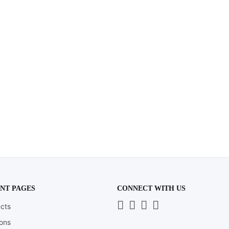
NT PAGES
CONNECT WITH US
Whatsapp
LinkedIn
News
Instagram
cts
Letter
ions