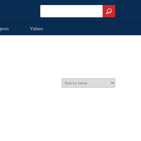
jects
Videos