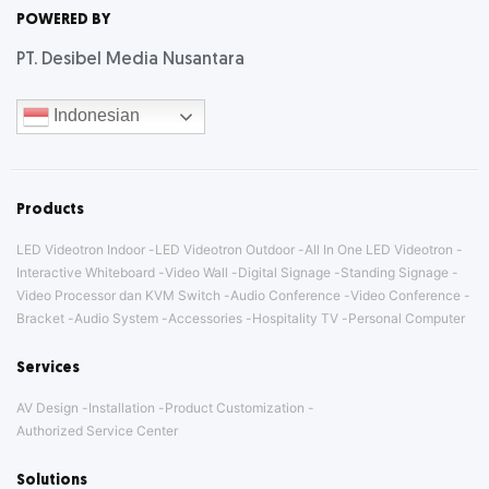
POWERED BY
PT. Desibel Media Nusantara
Indonesian
Products
LED Videotron Indoor
LED Videotron Outdoor
All In One LED Videotron
Interactive Whiteboard
Video Wall
Digital Signage
Standing Signage
Video Processor dan KVM Switch
Audio Conference
Video Conference
Bracket
Audio System
Accessories
Hospitality TV
Personal Computer
Services
AV Design
Installation
Product Customization
Authorized Service Center
Solutions