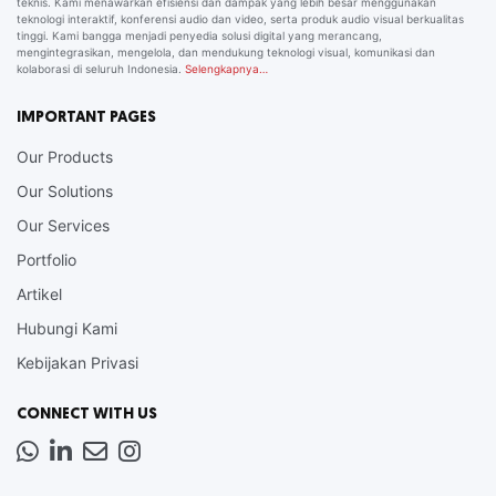
teknis. Kami menawarkan efisiensi dan dampak yang lebih besar menggunakan
teknologi interaktif, konferensi audio dan video, serta produk audio visual berkualitas
tinggi. Kami bangga menjadi penyedia solusi digital yang merancang,
mengintegrasikan, mengelola, dan mendukung teknologi visual, komunikasi dan
kolaborasi di seluruh Indonesia.
Selengkapnya…
IMPORTANT PAGES
Our Products
Our Solutions
Our Services
Portfolio
Artikel
Hubungi Kami
Kebijakan Privasi
CONNECT WITH US
Whatsapp
LinkedIn
News
Instagram
Letter