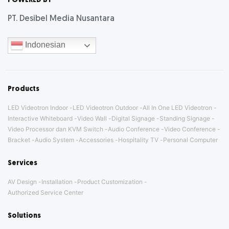
POWERED BY
PT. Desibel Media Nusantara
Indonesian
Products
LED Videotron Indoor
LED Videotron Outdoor
All In One LED Videotron
Interactive Whiteboard
Video Wall
Digital Signage
Standing Signage
Video Processor dan KVM Switch
Audio Conference
Video Conference
Bracket
Audio System
Accessories
Hospitality TV
Personal Computer
Services
AV Design
Installation
Product Customization
Authorized Service Center
Solutions