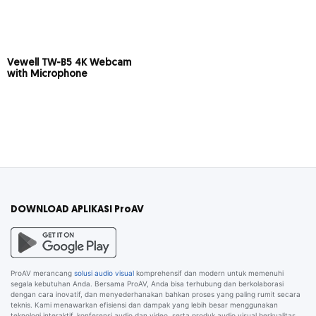
Vewell TW-B5 4K Webcam
with Microphone
DOWNLOAD APLIKASI ProAV
ProAV merancang
solusi audio visual
komprehensif dan modern untuk memenuhi
segala kebutuhan Anda. Bersama ProAV, Anda bisa terhubung dan berkolaborasi
dengan cara inovatif, dan menyederhanakan bahkan proses yang paling rumit secara
teknis. Kami menawarkan efisiensi dan dampak yang lebih besar menggunakan
teknologi interaktif, konferensi audio dan video, serta produk audio visual berkualitas