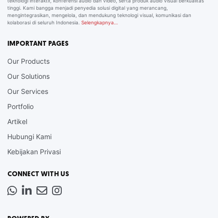
teknologi interaktif, konferensi audio dan video, serta produk audio visual berkualitas
tinggi. Kami bangga menjadi penyedia solusi digital yang merancang,
mengintegrasikan, mengelola, dan mendukung teknologi visual, komunikasi dan
kolaborasi di seluruh Indonesia.
Selengkapnya…
IMPORTANT PAGES
Our Products
Our Solutions
Our Services
Portfolio
Artikel
Hubungi Kami
Kebijakan Privasi
CONNECT WITH US
Whatsapp
LinkedIn
News
Instagram
Letter