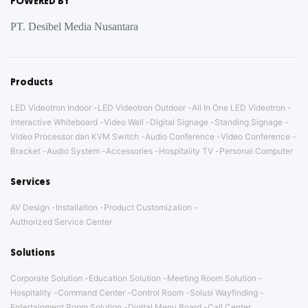
POWERED BY
PT. Desibel Media Nusantara
Products
LED Videotron Indoor
LED Videotron Outdoor
All In One LED Videotron
Interactive Whiteboard
Video Wall
Digital Signage
Standing Signage
Video Processor dan KVM Switch
Audio Conference
Video Conference
Bracket
Audio System
Accessories
Hospitality TV
Personal Computer
Services
AV Design
Installation
Product Customization
Authorized Service Center
Solutions
Corporate Solution
Education Solution
Meeting Room Solution
Hospitality
Command Center
Control Room
Solusi Wayfinding
Entertainment Room Solution
Digital Menu Board
Call Center